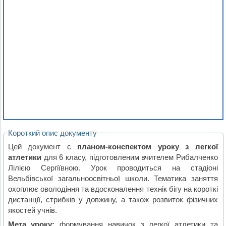
Короткий опис документу
Цей документ є
планом-конспектом уроку з легкої
атлетики
для 6 класу, підготовленим вчителем Рибалченко
Лілією Сергіївною. Урок проводиться на стадіоні
Вельбівської загальноосвітньої школи. Тематика заняття
охоплює оволодіння та вдосконалення технік бігу на короткі
дистанції, стрибків у довжину, а також розвиток фізичних
якостей учнів.
Мета уроку:
формування навичок з легкої атлетики та