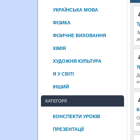
УКРАЇНСЬКА МОВА
ФІЗИКА
Т
З
ФІЗИЧНЕ ВИХОВАННЯ
д
ХІМІЯ
ХУДОЖНЯ КУЛЬТУРА
У
Я У СВІТІ
Д
к
ІНШИЙ
КАТЕГОРІЇ
К
КОНСПЕКТИ УРОКІВ
О
П
ПРЕЗЕНТАЦІЇ