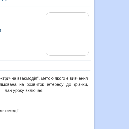
0
ктрична взаємодія”, метою якого є вивчення
рямована на розвиток інтересу до фізики,
. План уроку включає:
льтимедії.