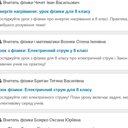
Вчитель фізики Чечет Іван Васильович
нергія нагрівання: урок фізики для 8 класу
осліджуйте урок з фізики про енергію нагрівання в 8 класі. Практика
либшого розуміння теми!
Вчитель фізики і математики Вознюк Олена Ікенівна
рок з фізики: Електричний струм у 8 класі
осліджуйте урок з фізики для 8 класу про електричний струм і Зако
авички учнів на практиці!
Вчитель фізики Британ Тетяна Василівна
рок фізики: Електричний струм для 8 класу
осліджуйте світ електричного струму! План уроку включає задачі, е
олективізму серед учнів.
Вчитель фізики Боярко Оксана Юріївна