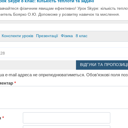
рок Skype 8 клас: Кількість теплоти та задачі
авчайтеся фізичним явищам ефективно! Урок Skype: кількість тепло
читель Боярко О.Ю. Допоможе у розвитку навичок та мислення.
Конспекти уроків
Презентації
Фізика
8 клас
28
ВІДГУКИ ТА ПРОПОЗИЦІ
а e-mail адреса не оприлюднюватиметься.
Обов’язкові поля по
ментар
*
я
*