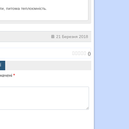
ти, питома теплоємність.
21 Березня 2018
(
)
Ї
значені
*