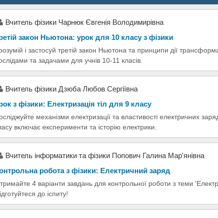
Вчитель фізики Чарнюк Євгенія Володимирівна
ретій закон Ньютона: урок для 10 класу з фізики
розумій і застосуй третій закон Ньютона та принципи дії трансфор
ослідами та задачами для учнів 10-11 класів.
Вчитель фізики Дзюба Любов Сергіївна
рок з фізики: Електризація тіл для 9 класу
осліджуйте механізми електризації та властивості електричних заряд
ласу включає експерименти та історію електрики.
Вчитель інформатики та фізики Попович Галина Мар'янівна
онтрольна робота з фізики: Електричний заряд
тримайте 4 варіанти завдань для контрольної роботи з теми 'Елект
ідготуйтеся до іспиту!