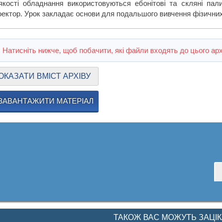
якості обладнання використовуються ебонітові та скляні пали
оектор. Урок закладає основи для подальшого вивчення фізични
Натисніть нижче, щоб побачити, які файли входять до цього арх
ОКАЗАТИ ВМІСТ АРХІВУ
ЗАВАНТАЖИТИ МАТЕРІАЛ
ТАКОЖ ВАС МОЖУТЬ ЗАЦІ