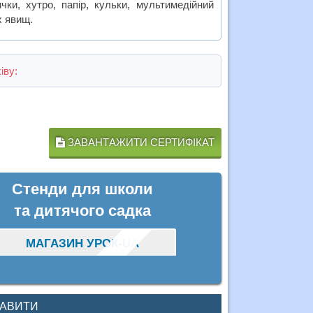
чки, хутро, папір, кульки, мультимедійний
х явищ.
іву:
ЗАВАНТАЖИТИ СЕРТИФІКАТ
Стенди для школи
та дитячого садка
МАГАЗИН УРОК-UA
КАВИТИ