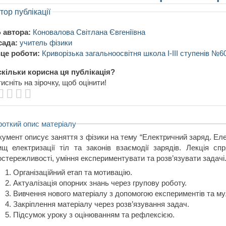
тор публікації
 автора:
Коновалова Світлана Євгеніївна
сада:
учитель фізики
це роботи:
Криворізька загальноосвітня школа І-ІІІ ступенів №6
кільки корисна ця публікація?
исніть на зірочку, щоб оцінити!
роткий опис матеріалу
кумент описує заняття з фізики на тему “Електричний заряд. Еле
ищ електризації тіл та законів взаємодії зарядів. Лекція сп
остережливості, уміння експериментувати та розв’язувати задачі
Організаційний етап та мотивацію.
Актуалізація опорних знань через групову роботу.
Вивчення нового матеріалу з допомогою експериментів та му
Закріплення матеріалу через розв’язування задач.
Підсумок уроку з оцінюванням та рефлексією.