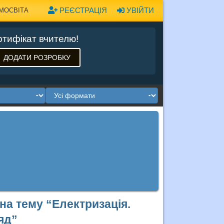
РЕЄСТРАЦІЯ
УВІЙТИ
МОСВІТА
тифікат вчителю!
ДОДАТИ РОЗРОБКУ
 на тему “Електризація.
яд”