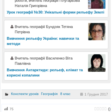
роботи, вчитель географії Плугарьова
Наталія Григорівна
Урок географії №30: Унікальні форми рельєфу Землі
Вчитель географії Бундзяк Тетяна
Петрівна
Вивчення рельєфу України: навички та
методи
Вчитель географії Василенко Віта
Павлівна
Вивчення Антарктиди: рельєф, клімат та
корисні копалини
Конспекти уроків
Географія
8 клас
1 Грудня 2017
(
)
75