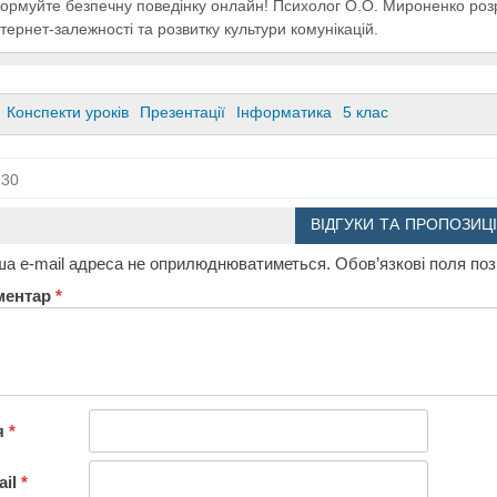
ормуйте безпечну поведінку онлайн! Психолог О.О. Мироненко роз
нтернет-залежності та розвитку культури комунікацій.
Конспекти уроків
Презентації
Інформатика
5 клас
30
ВІДГУКИ ТА ПРОПОЗИЦІ
а e-mail адреса не оприлюднюватиметься.
Обов’язкові поля по
ментар
*
я
*
ail
*