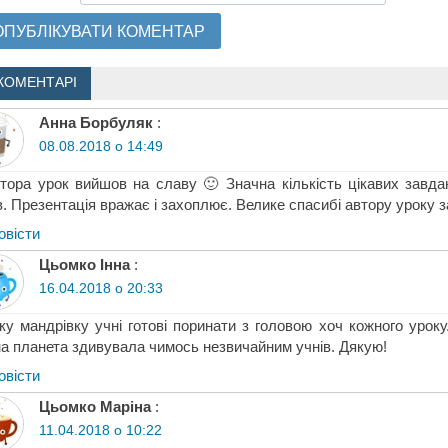
КОМЕНТАРІ
Анна Борбуляк
:
08.08.2018 о 14:49
тора урок вийшов на славу 🙂 Значна кількість цікавих завда
в. Презентація вражає і захоплює. Велике спасибі автору уроку з
овіcти
Цьомко Інна
:
16.04.2018 о 20:33
ку мандрівку учні готові поринати з головою хоч кожного урок
а планета здивувала чимось незвичайним учнів. Дякую!
овіcти
Цьомко Маріна
:
11.04.2018 о 10:22