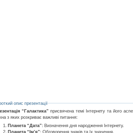
роткий опис презентації
езентація “Галактика”
присвячена темі Інтернету та його аспе
жна з яких розкриває важливі питання:
Планета “Дата”
: Визначення дня народження Інтернету.
Планета “Ім’я”
: Обговорення знаків та їх значення.