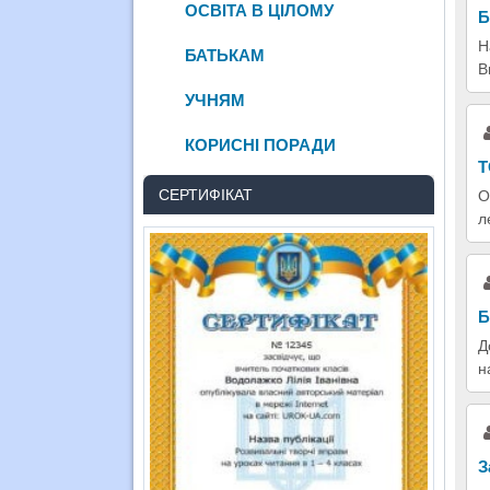
ОСВІТА В ЦІЛОМУ
Б
Н
БАТЬКАМ
В
УЧНЯМ
КОРИСНІ ПОРАДИ
Т
СЕРТИФІКАТ
О
л
Б
Д
н
З