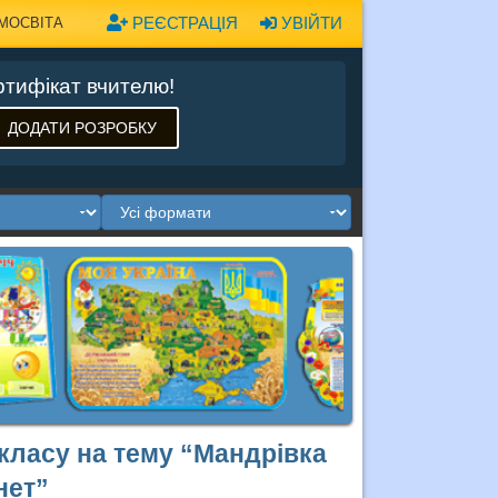
РЕЄСТРАЦІЯ
УВІЙТИ
МОСВІТА
тифікат вчителю!
ДОДАТИ РОЗРОБКУ
 класу на тему “Мандрівка
нет”