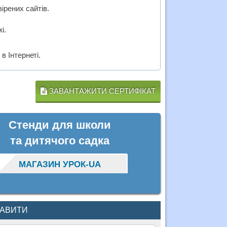
ірених сайтів.
і.
в Інтернеті.
ЗАВАНТАЖИТИ СЕРТИФІКАТ
Стенди для школи
та дитячого садка
МАГАЗИН УРОК-UA
КАВИТИ