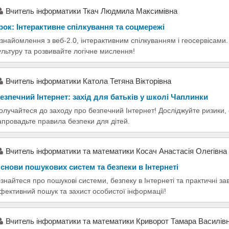
Вчитель інформатики Ткач Людмила Максимівна
рок: Інтерактивне спілкування та соцмережі
знайомлення з веб-2.0, інтерактивним спілкуванням і геосервісам
ультуру та розвивайте логічне мислення!
Вчитель інформатики Катола Тетяна Вікторівна
езпечний Інтернет: захід для батьків у школі Чаплинки
олучайтеся до заходу про безпечний Інтернет! Досліджуйте ризики,
апровадьте правила безпеки для дітей.
Вчитель інформатики та математики Косач Анастасія Олегівна
снови пошукових систем та безпеки в Інтернеті
ізнайтеся про пошукові системи, безпеку в Інтернеті та практичні 
фективний пошук та захист особистої інформації!
Вчитель інформатики та математики Криворот Тамара Василів