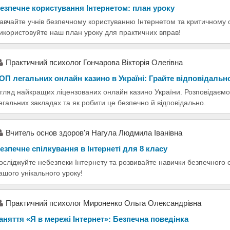
езпечне користування Інтернетом: план уроку
авчайте учнів безпечному користуванню Інтернетом та критичному 
икористовуйте наш план уроку для практичних вправ!
Практичний психолог Гончарова Вікторія Олегівна
ОП легальних онлайн казино в Україні: Грайте відповідальн
гляд найкращих ліцензованих онлайн казино України. Розповідаємо,
егальних закладах та як робити це безпечно й відповідально.
Вчитель основ здоров'я Нагула Людмила Іванівна
езпечне спілкування в Інтернеті для 8 класу
осліджуйте небезпеки Інтернету та розвивайте навички безпечного 
ашого унікального уроку!
Практичний психолог Мироненко Ольга Олександрівна
аняття «Я в мережі Інтернет»: Безпечна поведінка