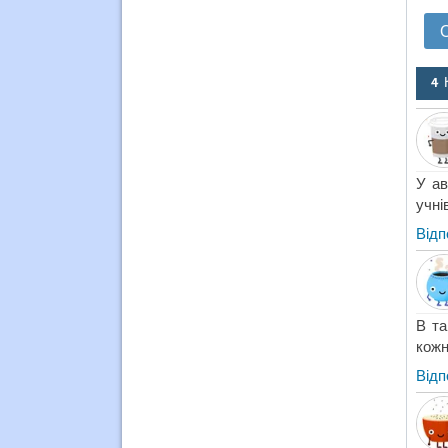
4 
У ав
учні
Відп
В та
кожн
Відп