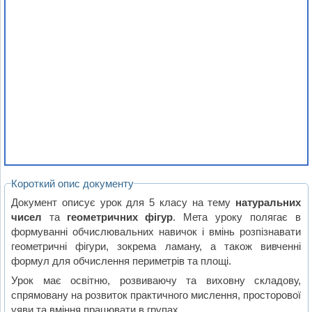
Короткий опис документу
Документ описує урок для 5 класу на тему
натуральних
чисел
та
геометричних фігур
. Мета уроку полягає в
формуванні обчислювальних навичок і вмінь розпізнавати
геометричні фігури, зокрема ламану, а також вивченні
формул для обчислення периметрів та площі.
Урок має освітню, розвиваючу та виховну складову,
спрямовану на розвиток практичного мислення, просторової
уяви та вміння працювати в групах.