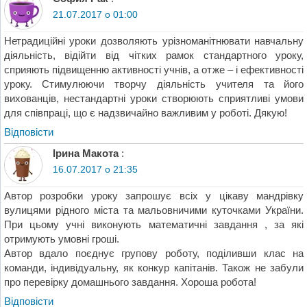
21.07.2017 о 01:00
Нетрадиційні уроки дозволяють урізноманітнювати навчальну
діяльність, відійти від чітких рамок стандартного уроку,
сприяють підвищенню активності учнів, а отже – і ефективності
уроку. Стимулюючи творчу діяльність учителя та його
вихованців, нестандартні уроки створюють сприятливі умови
для співпраці, що є надзвичайно важливим у роботі. Дякую!
Відповіcти
Ірина Макота
:
16.07.2017 о 21:35
Автор розробки уроку запрошує всіх у цікаву мандрівку
вулицями рідного міста та мальовничими куточками України.
При цьому учні виконують математичні завдання , за які
отримують умовні гроші.
Автор вдало поєднує групову роботу, поділивши клас на
команди, індивідуальну, як конкур капітанів. Також не забули
про перевірку домашнього завдання. Хороша робота!
Відповіcти