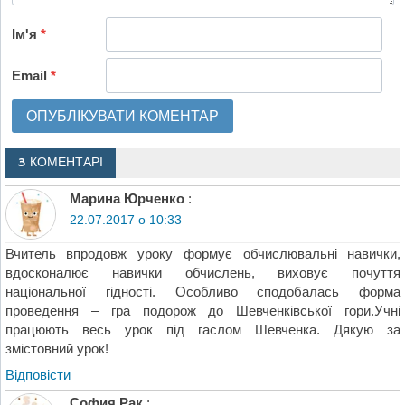
Ім'я
*
Email
*
3 КОМЕНТАРІ
Марина Юрченко
:
22.07.2017 о 10:33
Вчитель впродовж уроку формує обчислювальні навички,
вдосконалює навички обчислень, виховує почуття
національної гідності. Особливо сподобалась форма
проведення – гра подорож до Шевченківської гори.Учні
працюють весь урок під гаслом Шевченка. Дякую за
змістовний урок!
Відповіcти
София Рак
: