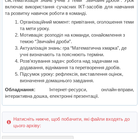
систематизація знань учнів з теми “Звичайні дроби”. Урок
включає використання сучасних ІКТ-засобів для навчання
та розвитку навичок роботи в команді.
Організаційний момент: привітання, оголошення теми
та мети уроку.
Мотивація: розподіл на команди, ознайомлення з
темою “Звичайні дроби”.
Актуалізація знань: гра “Математична хмарка”, де
учні визначають та пояснюють терміни.
Розв’язування задач: робота над задачами на
додавання, віднімання та перетворення дробів.
Підсумок уроку: рефлексія, виставлення оцінок,
визначення домашнього завдання.
Обладнання:
Інтернет-ресурси, онлайн-вправи,
інтерактивна дошка, електронні презентації.
Натисніть нижче, щоб побачити, які файли входять до
цього архіву: