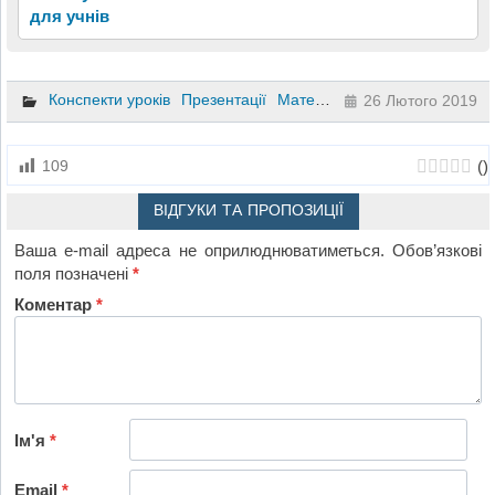
для учнів
Конспекти уроків
Презентації
Математика
5 клас
26 Лютого 2019
(
)
109
ВІДГУКИ ТА ПРОПОЗИЦІЇ
Ваша e-mail адреса не оприлюднюватиметься.
Обов’язкові
поля позначені
*
Коментар
*
Ім'я
*
Email
*