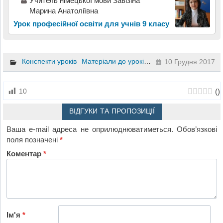
Учитель німецької мови Завізіна
Марина Анатоліївна
Урок професійної освіти для учнів 9 класу
Конспекти уроків
Матеріали до уроків
Іноземна мова
6 кла
10 Грудня 2017
(
)
10
ВІДГУКИ ТА ПРОПОЗИЦІЇ
Ваша e-mail адреса не оприлюднюватиметься.
Обов’язкові
поля позначені
*
Коментар
*
Ім'я
*