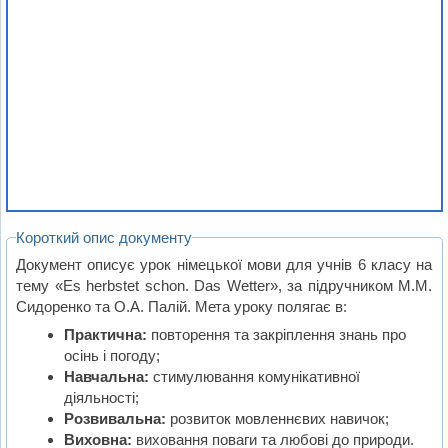
Короткий опис документу
Документ описує урок німецької мови для учнів 6 класу на
тему «Es herbstet schon. Das Wetter», за підручником М.М.
Сидоренко та О.А. Палій. Мета уроку полягає в:
Практична:
повторення та закріплення знань про
осінь і погоду;
Навчальна:
стимулювання комунікативної
діяльності;
Розвивальна:
розвиток мовленнєвих навичок;
Виховна:
виховання поваги та любові до природи.