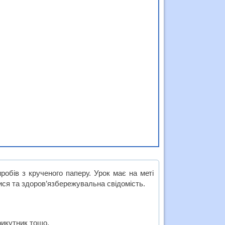
обів з крученого паперу. Урок має на меті
ися та здоров’язбережувальна свідомість.
рикутник тощо.