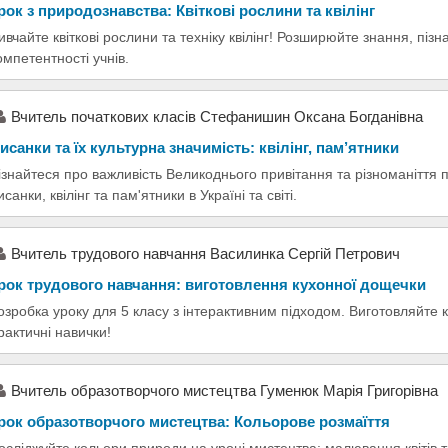
рок з природознавства: Квіткові рослини та квілінг
ивчайте квіткові рослини та техніку квілінг! Розширюйте знання, піз
омпетентності учнів.
Вчитель початкових класів Стефанишин Оксана Богданівна
исанки та їх культурна значимість: квілінг, пам’ятники
ізнайтеся про важливість Великоднього привітання та різноманіття 
исанки, квілінг та пам'ятники в Україні та світі.
Вчитель трудового навчання Василинка Сергій Петрович
рок трудового навчання: виготовлення кухонної дощечки
озробка уроку для 5 класу з інтерактивним підходом. Виготовляйте 
рактичні навички!
Вчитель образотворчого мистецтва Гуменюк Марія Григорівна
рок образотворчого мистецтва: Кольорове розмаїття
осліджуйте кольори природи на уроці мистецтва: малювання квітів т