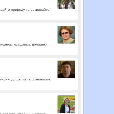
навайте природу та розвивайте
писанок: крашанки, дряпанки,
кухонні дощечки та розвивайте
а розвиток творчих навичок