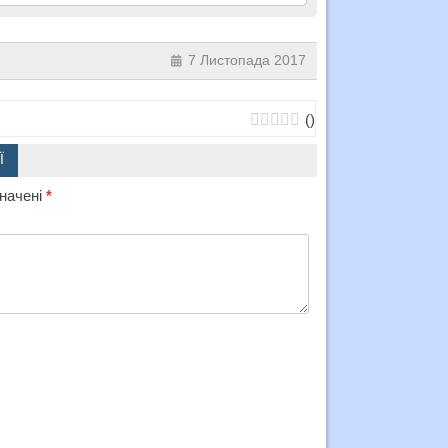
7 Листопада 2017
(
)
Ї
значені
*