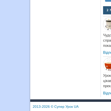
2 
Чудо
спра
пока
Відп
Урок
цік
прек
Відп
2013-2026
© Супер Урок UA