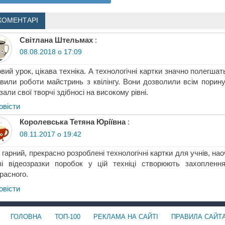
КОМЕНТАРІ
Світлана Штельмах
:
08.08.2018 о 17:09
вий урок, цікава техніка. А технологічні картки значно полегша
вили роботи майстринь з квілінгу. Вони дозволили всім порину
зали свої творчі здібносі на високому рівні.
овіcти
Королевська Тетяна Юріївна
:
08.11.2017 о 19:42
 гарний, прекрасно розроблені технологічні картки для учнів, на
аві відеозразки поробок у цій техніці створюють захоплен
расного.
овіcти
ГОЛОВНА
ТОП-100
РЕКЛАМА НА САЙТІ
ПРАВИЛА САЙТ