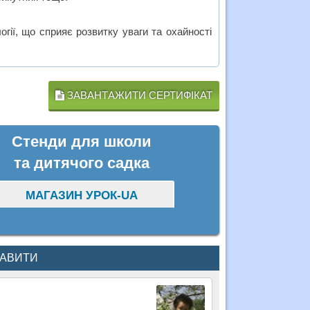
огії, що сприяє розвитку уваги та охайності
ЗАВАНТАЖИТИ СЕРТИФІКАТ
Стенди для школи
та дитячого садка
МАГАЗИН УРОК-UA
КАВИТИ