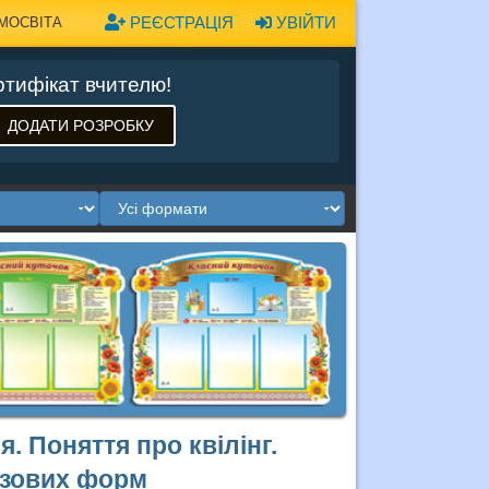
РЕЄСТРАЦІЯ
УВІЙТИ
МОСВІТА
тифікат вчителю!
ДОДАТИ РОЗРОБКУ
. Поняття про квілінг.
азових форм