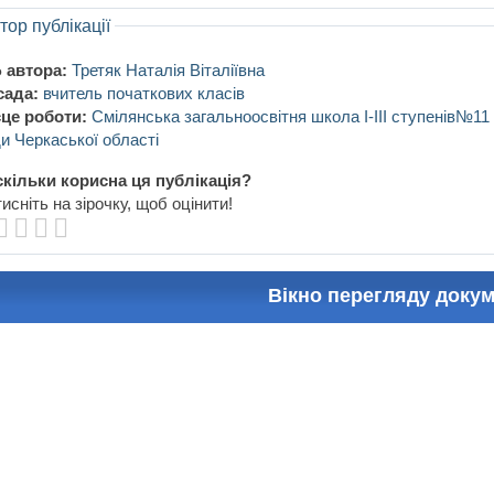
тор публікації
 автора:
Третяк Наталія Віталіївна
сада:
вчитель початкових класів
це роботи:
Смілянська загальноосвітня школа І-ІІІ ступенів№11
и Черкаської області
кільки корисна ця публікація?
исніть на зірочку, щоб оцінити!
Вікно перегляду доку