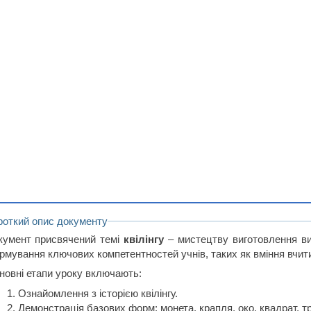
роткий опис документу
кумент присвячений темі
квілінгу
– мистецтву виготовлення вир
рмування ключових компетентностей учнів, таких як вміння вчит
новні етапи уроку включають:
Ознайомлення з історією квілінгу.
Демонстрація базових форм: монета, крапля, око, квадрат, т