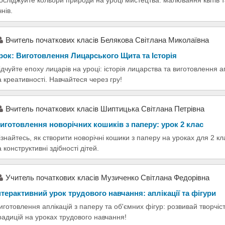
чнів.
Вчитель початкових класів Белякова Світлана Миколаївна
рок: Виготовлення Лицарського Щита та Історія
ідчуйте епоху лицарів на уроці: історія лицарства та виготовлення 
а креативності. Навчайтеся через гру!
Вчитель початкових класів Шиптицька Світлана Петрівна
иготовлення новорічних кошиків з паперу: урок 2 клас
ізнайтесь, як створити новорічні кошики з паперу на уроках для 2 
а конструктивні здібності дітей.
Учитель початкових класів Музиченко Світлана Федорівна
нтерактивний урок трудового навчання: аплікації та фігури
иготовлення аплікацій з паперу та об'ємних фігур: розвивай творчіст
радицій на уроках трудового навчання!