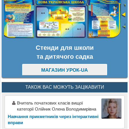
Стенди для школи
та дитячого садка
МАГАЗИН УРОК-UA
ТАКОЖ ВАС МОЖУТЬ ЗАЦІКАВИТИ
Вчитель початкових класів вищої
категорії Олійник Олена Володимирівна
Навчання прикметників через інтерактивні
вправи