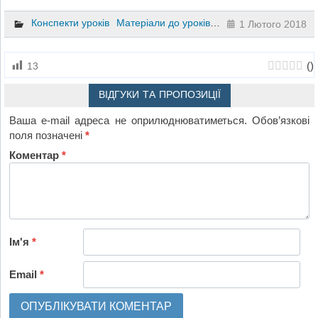
Конспекти уроків
Матеріали до уроків
Українська мова
4 к
1 Лютого 2018
(
)
13
ВІДГУКИ ТА ПРОПОЗИЦІЇ
Ваша e-mail адреса не оприлюднюватиметься.
Обов’язкові
поля позначені
*
Коментар
*
Ім'я
*
Email
*