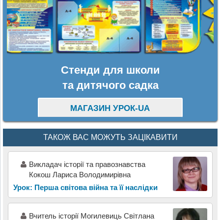
Стенди для школи
та дитячого садка
МАГАЗИН УРОК-UA
ТАКОЖ ВАС МОЖУТЬ ЗАЦІКАВИТИ
Викладач історії та правознавства
Кокош Лариса Володимирівна
Урок: Перша світова війна та її наслідки
Вчитель історії Могилевиць Світлана