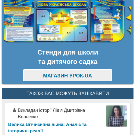
Стенди для школи
та дитячого садка
МАГАЗИН УРОК-UA
ТАКОЖ ВАС МОЖУТЬ ЗАЦІКАВИТИ
Викладач історії Лідія Дмитрівна
Власенко
Велика Вітчизняна війна: Аналіз та
історичні реалії