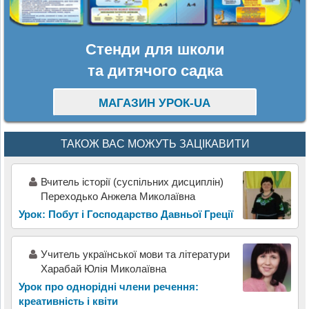
Стенди для школи
та дитячого садка
МАГАЗИН УРОК-UA
ТАКОЖ ВАС МОЖУТЬ ЗАЦІКАВИТИ
Вчитель історії (суспільних дисциплін)
Переходько Анжела Миколаївна
Урок: Побут і Господарство Давньої Греції
Учитель української мови та літератури
Харабай Юлія Миколаївна
Урок про однорідні члени речення:
креативність і квіти