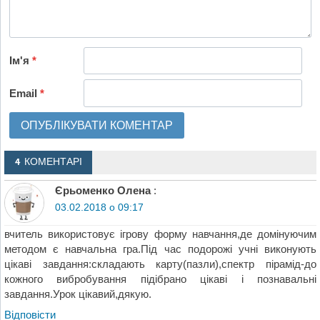
Ім'я
*
Email
*
4 КОМЕНТАРІ
Єрьоменко Олена
:
03.02.2018 о 09:17
вчитель використовує ігрову форму навчання,де домінуючим
методом є навчальна гра.Під час подорожі учні виконують
цікаві завдання:складають карту(пазли),спектр пірамід-до
кожного вибробування підібрано цікаві і познавальні
завдання.Урок цікавий,дякую.
Відповіcти