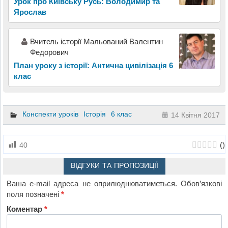
Урок про Київську Русь: Володимир та
Ярослав
Вчитель історії Мальований Валентин
Федорович
План уроку з історії: Антична цивілізація 6
клас
Конспекти уроків
Історія
6 клас
14 Квітня 2017
(
)
40
ВІДГУКИ ТА ПРОПОЗИЦІЇ
Ваша e-mail адреса не оприлюднюватиметься.
Обов’язкові
поля позначені
*
Коментар
*