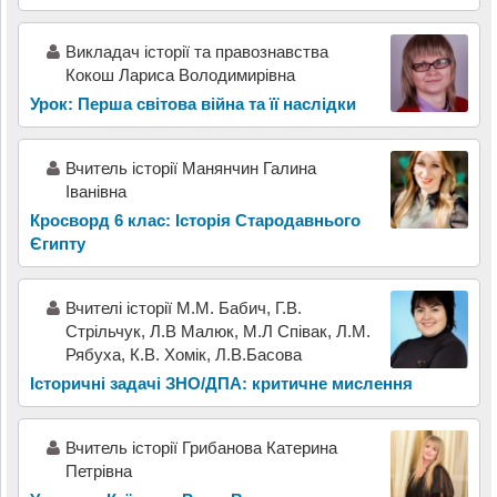
Викладач історії та правознавства
Кокош Лариса Володимирівна
Урок: Перша світова війна та її наслідки
Вчитель історії Манянчин Галина
Іванівна
Кросворд 6 клас: Історія Стародавнього
Єгипту
Вчителі історії М.М. Бабич, Г.В.
Стрільчук, Л.В Малюк, М.Л Співак, Л.М.
Рябуха, К.В. Хомік, Л.В.Басова
Історичні задачі ЗНО/ДПА: критичне мислення
Вчитель історії Грибанова Катерина
Петрівна