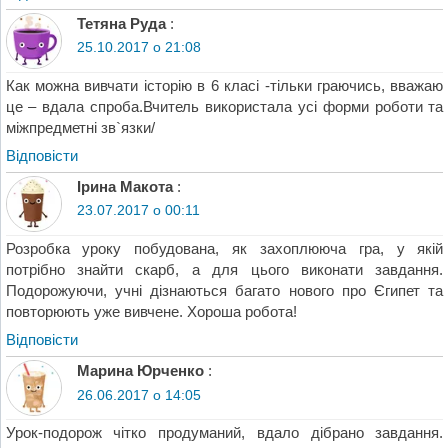
Тетяна Руда
:
25.10.2017 о 21:08
Как можна вивчати історію в 6 класі -тільки граючись, вважаю
це – вдала спроба.Вчитель використала усі форми роботи та
міжпредметні зв`язки/
Відповіcти
Ірина Макота
:
23.07.2017 о 00:11
Розробка уроку побудована, як захоплююча гра, у якій
потрібно знайти скарб, а для цього виконати завдання.
Подорожуючи, учні дізнаються багато нового про Єгипет та
повторюють уже вивчене. Хороша робота!
Відповіcти
Марина Юрченко
:
26.06.2017 о 14:05
Урок-подорож чітко продуманий, вдало дібрано завдання.