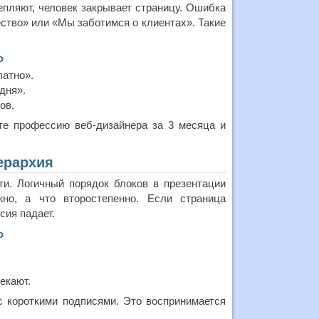
епляют, человек закрывает страницу. Ошибка
тво» или «Мы заботимся о клиентах». Такие
о
латно».
дня».
ов.
е профессию веб-дизайнера за 3 месяца и
ерархия
ти. Логичный порядок блоков в презентации
жно, а что второстепенно. Если страница
сия падает.
о
екают.
 короткими подписями. Это воспринимается