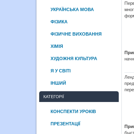
Перв
УКРАЇНСЬКА МОВА
мног
форм
ФІЗИКА
ФІЗИЧНЕ ВИХОВАННЯ
ХІМІЯ
При
ХУДОЖНЯ КУЛЬТУРА
начн
Я У СВІТІ
Ленд
ІНШИЙ
пре
пере
КАТЕГОРІЇ
КОНСПЕКТИ УРОКІВ
ПРЕЗЕНТАЦІЇ
При
быст