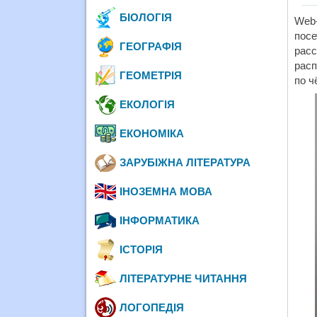
БІОЛОГІЯ
Web
посе
ГЕОГРАФІЯ
расс
расп
ГЕОМЕТРІЯ
по ч
ЕКОЛОГІЯ
ЕКОНОМІКА
ЗАРУБІЖНА ЛІТЕРАТУРА
ІНОЗЕМНА МОВА
ІНФОРМАТИКА
ІСТОРІЯ
ЛІТЕРАТУРНЕ ЧИТАННЯ
ЛОГОПЕДІЯ