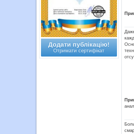
При
Даже
кажд
Додати публікацію!
Осн
Отримати сертифікат
техн
отсу
При
анал
Бол
смар