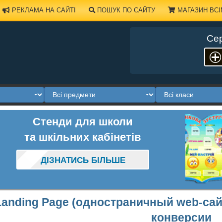
РЕКЛАМА НА САЙТІ
ПОШУК ПО САЙТУ
МАГАЗИН ВСІ
Сер
Стенди для школи
та шкільних кабінетів
ДІЗНАТИСЬ БІЛЬШЕ
Landing Page (одностраничный web-са
конверсии