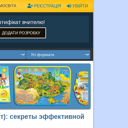
РЕЄСТРАЦІЯ
УВІЙТИ
МОСВІТА
тифікат вчителю!
ДОДАТИ РОЗРОБКУ
йт): секреты эффективной