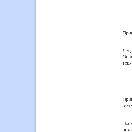
При
Ленд
Оши
теря
При
боль
Пос
пока