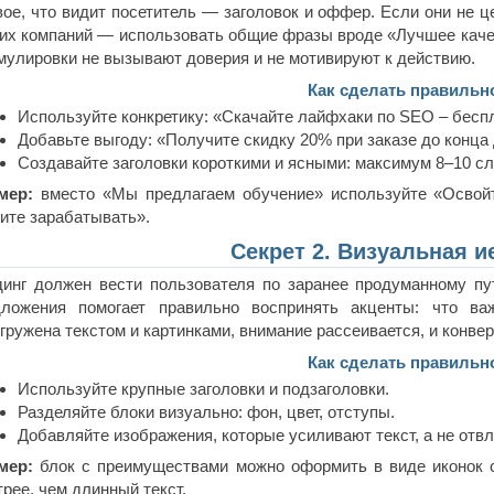
ое, что видит посетитель — заголовок и оффер. Если они не ц
их компаний — использовать общие фразы вроде «Лучшее качес
улировки не вызывают доверия и не мотивируют к действию.
Как сделать правильн
Используйте конкретику: «Скачайте лайфхаки по SEO – бесп
Добавьте выгоду: «Получите скидку 20% при заказе до конца 
Создавайте заголовки короткими и ясными: максимум 8–10 сл
мер:
вместо «Мы предлагаем обучение» используйте «Освойт
ите зарабатывать».
Секрет 2. Визуальная и
инг должен вести пользователя по заранее продуманному пу
дложения помогает правильно воспринять акценты: что ва
гружена текстом и картинками, внимание рассеивается, и конвер
Как сделать правильн
Используйте крупные заголовки и подзаголовки.
Разделяйте блоки визуально: фон, цвет, отступы.
Добавляйте изображения, которые усиливают текст, а не отвл
мер:
блок с преимуществами можно оформить в виде иконок с
рее, чем длинный текст.