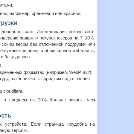
нтами.
ной, например, оранжевой или красной.
грузки
я довольно вяло. Исследования показывают:
онверсию заявок и покупок юзеров на 7–10%.
соким весом без отложенной подгрузки или
е нужные лишние, слабый сервер web-сайта,
 в базу данных.
о
ременных форматах (например, WebP, avif).
ктуру, разберитесь с порядком подключения
cloudflare.
ет в среднем на 20% больше заявок, чем
ость
х устройств. Если страница неудобна на
опную версию.