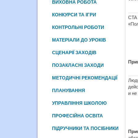
ВИХОВНА РОБОТА
КОНКУРСИ ТА ІГРИ
CTA 
«Пол
КОНТРОЛЬНІ РОБОТИ
МАТЕРІАЛИ ДО УРОКІВ
СЦЕНАРІЇ ЗАХОДІВ
При
ПОЗАКЛАСНІ ЗАХОДИ
МЕТОДИЧНІ РЕКОМЕНДАЦІЇ
Люд
дейс
ПЛАНУВАННЯ
и не
УПРАВЛІННЯ ШКОЛОЮ
ПРОФЕСІЙНА ОСВІТА
ПІДРУЧНИКИ ТА ПОСІБНИКИ
При
абст