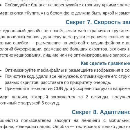
Соблюдайте баланс: не перегружайте страницу яркими элеме
мер:
кнопка «Купить» на белом фоне должна быть яркой и замет
Секрет 7. Скорость за
 идеальный дизайн не спасёт, если web-страничкаа грузитс
ая дополнительная доля секунд загрузки страничек снижает к
овные ошибки — размещение на web-сайте медиа-файлов с вы
ологий буферизации, размещение больших скриптов, включая н
тствие кеширования, лишние или не оптимизированные запросы
Как сделать правильн
Оптимизируйте media-файлы и размещайте изображения в сов
Почистите код, удали все не нужное, оптимизируйте его стру
разных скриптов, расставьте по приоритету очередь.
Применяйте технологии CDN для ускорения загрузки например 
мер:
лендинг, который загружается за 2 секунды, получа
огичный с загрузкой 5 секунд.
Секрет 8. Адаптивн
ьшинство пользователей заходят на лендинги с мобильны
тфоне, конверсия падает. Ошибка — тестировать только дескт