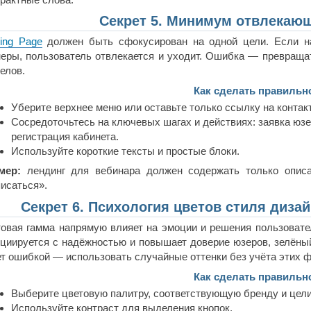
Секрет 5. Минимум отвлекаю
ing Page
должен быть сфокусирован на одной цели. Если н
еры, пользователь отвлекается и уходит. Ошибка — превращат
елов.
Как сделать правильн
Уберите верхнее меню или оставьте только ссылку на контак
Сосредоточьтесь на ключевых шагах и действиях: заявка юзе
регистрация кабинета.
Используйте короткие тексты и простые блоки.
мер:
лендинг для вебинара должен содержать только описа
исаться».
Секрет 6. Психология цветов стиля дизай
овая гамма напрямую влияет на эмоции и решения пользовател
циируется с надёжностью и повышает доверие юзеров, зелёный
т ошибкой — использовать случайные оттенки без учёта этих ф
Как сделать правильн
Выберите цветовую палитру, соответствующую бренду и цели
Используйте контраст для выделения кнопок.