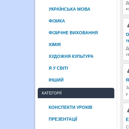
Д
к
УКРАЇНСЬКА МОВА
ФІЗИКА
ФІЗИЧНЕ ВИХОВАННЯ
О
т
ХІМІЯ
Д
с
ХУДОЖНЯ КУЛЬТУРА
Я У СВІТІ
ІНШИЙ
Я
З
КАТЕГОРІЇ
у
КОНСПЕКТИ УРОКІВ
ПРЕЗЕНТАЦІЇ
Е
С