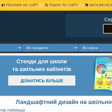
РЕКЛАМА НА САЙТІ
ПОШУК ПО САЙТУ
МАГАЗИН ВСІ
Сер
Стенди для школи
та шкільних кабінетів
ДІЗНАТИСЬ БІЛЬШЕ
Ландшафтний дизайн на шкільному
тор публікації