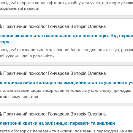
осліджуйте урок з ландшафтного дизайну для учнів, що формує ключ
омунікативні навички.
Практичний психолог Гончарова Вікторія Олегівна
снови акварельного малювання для початківців: Від перши
вору
осліджуйте акварельне малювання! Ідеально для початківців, розви
вої художні ідеї в реальність.
Практичний психолог Гончарова Вікторія Олегівна
к впливає вибір кольорів на емоційний стан та успішність у
агальні вказівки щодо використання кольорів у шкільному приладді.
 шкільному просторі.
Практичний психолог Гончарова Вікторія Олегівна
лектронні квитки на залізницю: переваги та виклики
таття обговорює переваги та виклики, пов'язані з переходом на еле