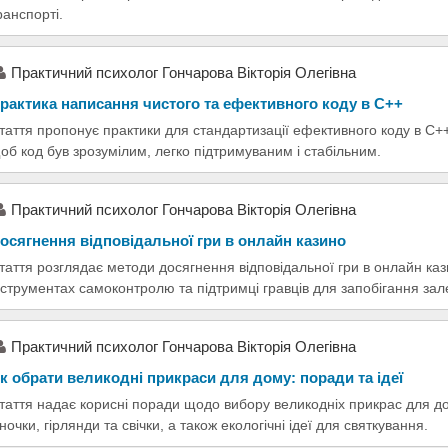
ранспорті.
Практичний психолог Гончарова Вікторія Олегівна
рактика написання чистого та ефективного коду в C++
таття пропонує практики для стандартизації ефективного коду в C++,
об код був зрозумілим, легко підтримуваним і стабільним.
Практичний психолог Гончарова Вікторія Олегівна
осягнення відповідальної гри в онлайн казино
таття розглядає методи досягнення відповідальної гри в онлайн ка
нструментах самоконтролю та підтримці гравців для запобігання зал
Практичний психолог Гончарова Вікторія Олегівна
к обрати великодні прикраси для дому: поради та ідеї
таття надає корисні поради щодо вибору великодніх прикрас для д
іночки, гірлянди та свічки, а також екологічні ідеї для святкування.