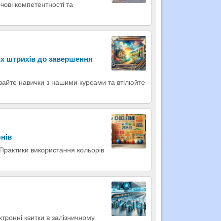
ові компетентності та
х штрихів до завершення
вайте навички з нашими курсами та втілюйте
чнів
 Практики використання кольорів
ктронні квитки в залізничному