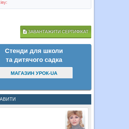
іву:
ЗАВАНТАЖИТИ СЕРТИФІКАТ
Стенди для школи
та дитячого садка
МАГАЗИН УРОК-UA
КАВИТИ