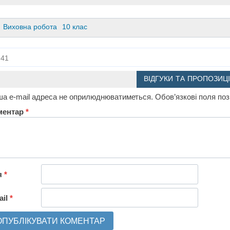
Виховна робота
10 клас
41
ВІДГУКИ ТА ПРОПОЗИЦІ
а e-mail адреса не оприлюднюватиметься.
Обов’язкові поля по
ментар
*
я
*
ail
*