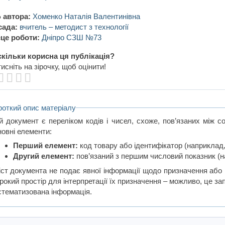
 автора:
Хоменко Наталія Валентинівна
сада:
вчитель – методист з технології
це роботи:
Дніпро СЗШ №73
кільки корисна ця публікація?
исніть на зірочку, щоб оцінити!
роткий опис матеріалу
й документ є переліком кодів і чисел, схоже, пов’язаних між с
новні елементи:
Перший елемент:
код товару або ідентифікатор (наприклад,
Другий елемент:
пов’язаний з першим числовий показник (н
іст документа не подає явної інформації щодо призначення або 
окий простір для інтерпретації їх призначення – можливо, це зап
стематизована інформація.