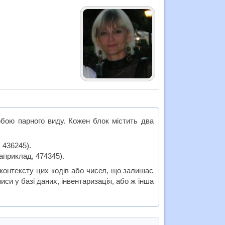
обою парного виду. Кожен блок містить два
 436245).
априклад, 474345).
контексту цих кодів або чисел, що залишає
иси у базі даних, інвентаризація, або ж інша