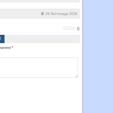
29 Листопада 2018
(
)
Ї
значені
*