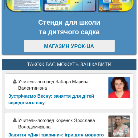
Стенди для школи
та дитячого садка
МАГАЗИН УРОК-UA
ТАКОЖ ВАС МОЖУТЬ ЗАЦІКАВИТИ
Учитель-логопед Забара Марина
Валентинівна
Зустрічаємо Весну: заняття для дітей
середнього віку
Учитель-логопед Кореняк Ярослава
Володимирівна
Заняття «Дикі тварини»: ігри для мовного