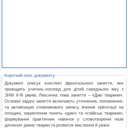
Короткий опис документу
Документ описує конспект фронтального заняття, яке
проводить учитель-логопед для дітей середнього віку з
ЗНМ ІІ-ІІІ рівнів. Лексична тема заняття – «Дикі тварини».
Основні задачі заняття включають уточнення, поповнення,
та активізацію словникового запасу, вчення орієнтації на
площині, закріплення понять «дикі» та «свійські тварини»,
формування практичних навичок у словотворенні назв
дитинчат диких тварин та розвиток мислення й уваги.