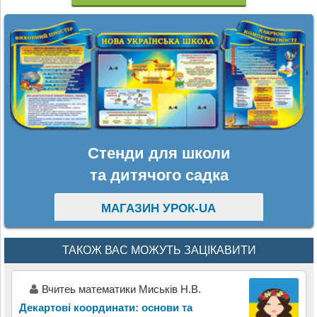
Стенди для школи
та дитячого садка
МАГАЗИН УРОК-UA
ТАКОЖ ВАС МОЖУТЬ ЗАЦІКАВИТИ
Вчитеь математики Миськів Н.В.
Декартові координати: основи та