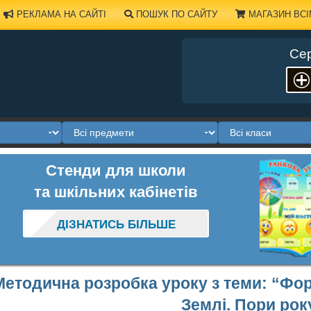
РЕКЛАМА НА САЙТІ
ПОШУК ПО САЙТУ
МАГАЗИН ВСІ
Сер
Стенди для школи
та шкільних кабінетів
ДІЗНАТИСЬ БІЛЬШЕ
Методична розробка уроку з теми: “Фор
Землі. Пори рок