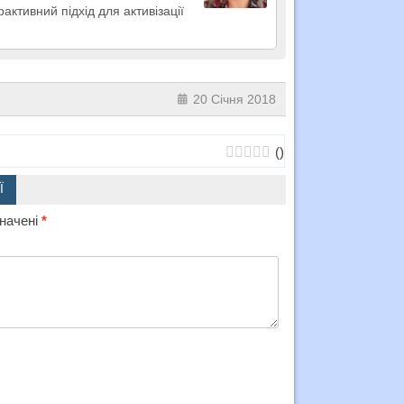
активний підхід для активізації
20 Січня 2018
(
)
Ї
значені
*