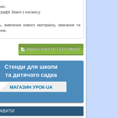
люс.
рафії Землі з космосу.
ь, вивчення нового матеріалу, змагання та
ння.
ЗАВАНТАЖИТИ СЕРТИФІКАТ
Стенди для школи
та дитячого садка
МАГАЗИН УРОК-UA
КАВИТИ