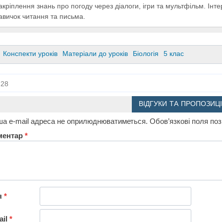
акріплення знань про погоду через діалоги, ігри та мультфільм. Інтер
авичок читання та письма.
Конспекти уроків
Матеріали до уроків
Біологія
5 клас
28
ВІДГУКИ ТА ПРОПОЗИЦІ
а e-mail адреса не оприлюднюватиметься.
Обов’язкові поля по
ментар
*
я
*
ail
*