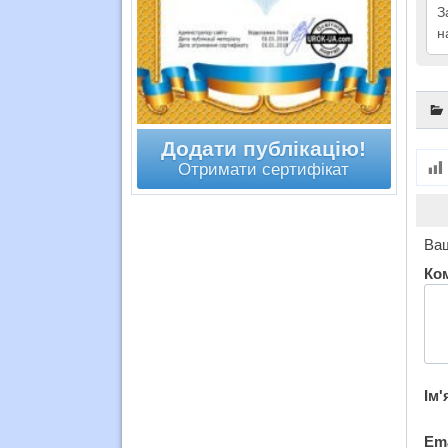
З
н
Додати публікацію!
Отримати сертифікат
Ваш
Ко
Ім'
Em