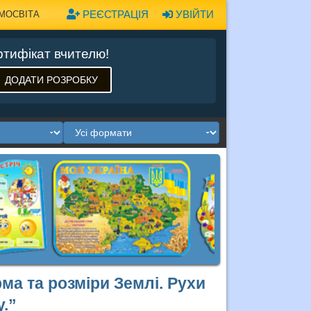
РЕЄСТРАЦІЯ
УВІЙТИ
МОСВІТА
тифікат вчителю!
ДОДАТИ РОЗРОБКУ
ма та розміри Землі. Рухи
у.”