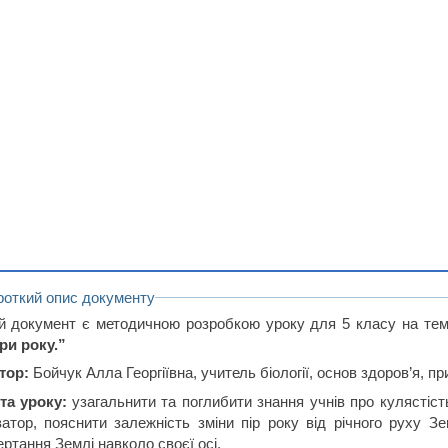
роткий опис документу
й документ є методичною розробкою уроку для 5 класу на те
ри року.”
тор:
Бойчук Алла Георгіївна, учитель біології, основ здоров’я, п
та уроку:
узагальнити та поглибити знання учнів про кулястість
ватор, пояснити залежність зміни пір року від річного руху Зе
ртання Землі навколо своєї осі.