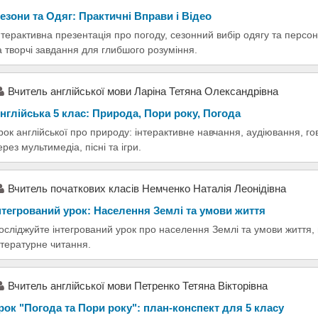
езони та Одяг: Практичні Вправи і Відео
нтерактивна презентація про погоду, сезонний вибір одягу та персона
а творчі завдання для глибшого розуміння.
Вчитель англійської мови Ларіна Тетяна Олександрівна
нглійська 5 клас: Природа, Пори року, Погода
рок англійської про природу: інтерактивне навчання, аудіювання, г
ерез мультимедіа, пісні та ігри.
Вчитель початкових класів Немченко Наталія Леонідівна
нтегрований урок: Населення Землі та умови життя
осліджуйте інтегрований урок про населення Землі та умови життя,
ітературне читання.
Вчитель англійської мови Петренко Тетяна Вікторівна
рок "Погода та Пори року": план-конспект для 5 класу