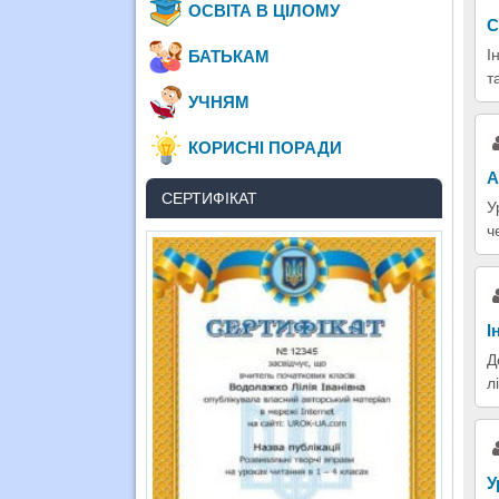
ОСВІТА В ЦІЛОМУ
С
І
БАТЬКАМ
т
УЧНЯМ
КОРИСНІ ПОРАДИ
А
СЕРТИФІКАТ
У
ч
І
Д
л
У