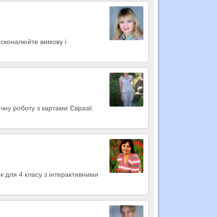
осконалюйте вимову і
чну роботу з картами Євразії.
ок для 4 класу з інтерактивними