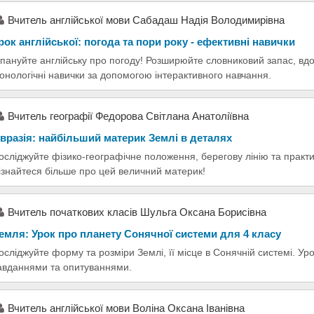
Вчитель англійської мови Сабадаш Надія Володимирівна
рок англійської: погода та пори року - ефективні навички
пануйте англійську про погоду! Розширюйте словниковий запас, вд
онологічні навички за допомогою інтерактивного навчання.
Вчитель географії Федорова Світлана Анатоліївна
вразія: найбільший материк Землі в деталях
осліджуйте фізико-географічне положення, берегову лінію та практи
ізнайтеся більше про цей величний материк!
Вчитель початкових класів Шульга Оксана Борисівна
емля: Урок про планету Сонячної системи для 4 класу
осліджуйте форму та розміри Землі, її місце в Сонячній системі. Ур
авданнями та опитуваннями.
Вчитель англійської мови Воліна Оксана Іванівна