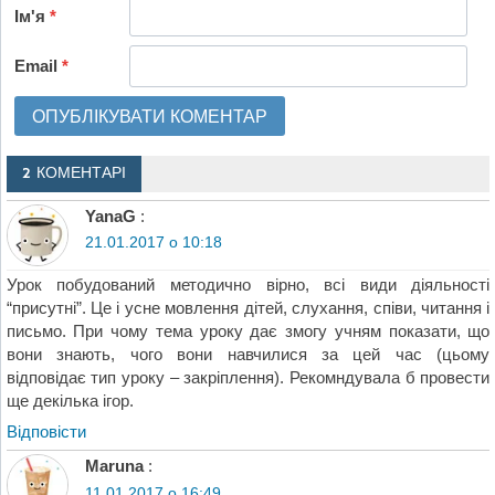
Ім'я
*
Email
*
2 КОМЕНТАРІ
YanaG
:
21.01.2017 о 10:18
Урок побудований методично вірно, всі види діяльності
“присутні”. Це і усне мовлення дітей, слухання, співи, читання і
письмо. При чому тема уроку дає змогу учням показати, що
вони знають, чого вони навчилися за цей час (цьому
відповідає тип уроку – закріплення). Рекомндувала б провести
ще декілька ігор.
Відповіcти
Maruna
:
11.01.2017 о 16:49