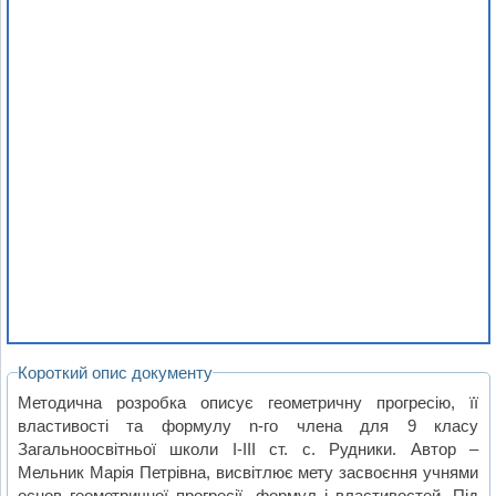
Короткий опис документу
Методична розробка описує геометричну прогресію, її
властивості та формулу n-го члена для 9 класу
Загальноосвітньої школи I-III ст. с. Рудники. Автор –
Мельник Марія Петрівна, висвітлює мету засвоєння учнями
основ геометричної прогресії, формул і властивостей. Під