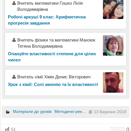
Вчитель математики Гошко Лілія
Володимирівна
Робочі аркуші 9 клас: Арифметична
прогресія завдання
Вчитель фізики та математики Манзюк
Тетяна Володимирівна
Опануйте властивості степеня для цілих
чисел
Вчитель хімії Хімін Денис Вікторович
Урок з хімії: Солі амонію та їх властивості
Матеріали до уроків
Методичні рекомендації
Геометрія
9 
13 Березня 2018
(
)
51