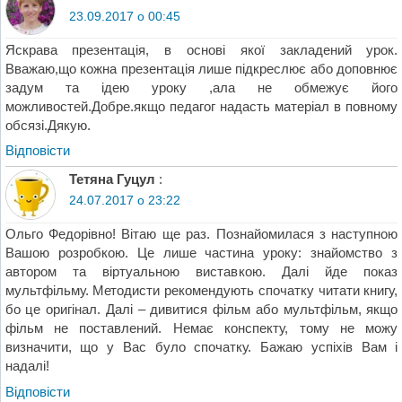
23.09.2017 о 00:45
Яскрава презентація, в основі якої закладений урок.
Вважаю,що кожна презентація лише підкреслює або доповнює
задум та ідею уроку ,ала не обмежує його
можливостей.Добре.якщо педагог надасть матеріал в повному
обсязі.Дякую.
Відповіcти
Тетяна Гуцул
:
24.07.2017 о 23:22
Ольго Федорівно! Вітаю ще раз. Познайомилася з наступною
Вашою розробкою. Це лише частина уроку: знайомство з
автором та віртуальною виставкою. Далі йде показ
мультфільму. Методисти рекомендують спочатку читати книгу,
бо це оригінал. Далі – дивитися фільм або мультфільм, якщо
фільм не поставлений. Немає конспекту, тому не можу
визначити, що у Вас було спочатку. Бажаю успіхів Вам і
надалі!
Відповіcти