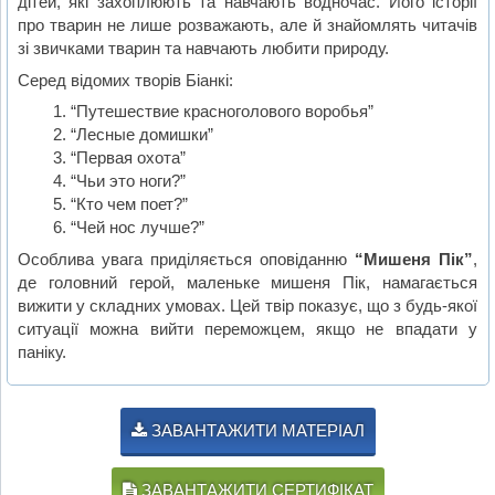
дітей, які захоплюють та навчають водночас. Його історії
про тварин не лише розважають, але й знайомлять читачів
зі звичками тварин та навчають любити природу.
Серед відомих творів Біанкі:
“Путешествие красноголового воробья”
“Лесные домишки”
“Первая охота”
“Чьи это ноги?”
“Кто чем поет?”
“Чей нос лучше?”
Особлива увага приділяється оповіданню
“Мишеня Пік”
,
де головний герой, маленьке мишеня Пік, намагається
вижити у складних умовах. Цей твір показує, що з будь-якої
ситуації можна вийти переможцем, якщо не впадати у
паніку.
ЗАВАНТАЖИТИ МАТЕРІАЛ
ЗАВАНТАЖИТИ СЕРТИФІКАТ