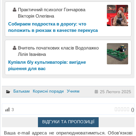
Практичний психолог Гончарова
Вікторія Олегівна
Собираем подростка в дорогу: что
положить в рюкзак в качестве перекуса
Вчитель початкових класів Водолажко
Лілія Іванівна
Купівля б/у культиваторів: вигідне
рішення для вас
Батькам
Корисні поради
Учням
25 Лютого 2025
(
)
3
ВІДГУКИ ТА ПРОПОЗИЦІЇ
Ваша e-mail адреса не оприлюднюватиметься.
Обов’язкові