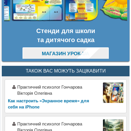
Стенди для школи
та дитячого садка
МАГАЗИН УРОК-UA
ТАКОЖ ВАС МОЖУТЬ ЗАЦІКАВИТИ
Практичний психолог Гончарова
Вікторія Олегівна
Как настроить «Экранное время» для
себя на iPhone
Практичний психолог Гончарова
Вікторія Олегівна