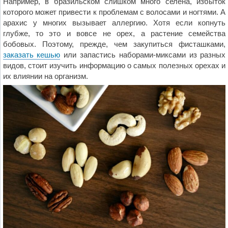
Например, в бразильском слишком много селена, избыток
которого может привести к проблемам с волосами и ногтями. А
арахис у многих вызывает аллергию. Хотя если копнуть
глубже, то это и вовсе не орех, а растение семейства
бобовых. Поэтому, прежде, чем закупиться фисташками,
заказать кешью
или запастись наборами-миксами из разных
видов, стоит изучить информацию о самых полезных орехах и
их влиянии на организм.