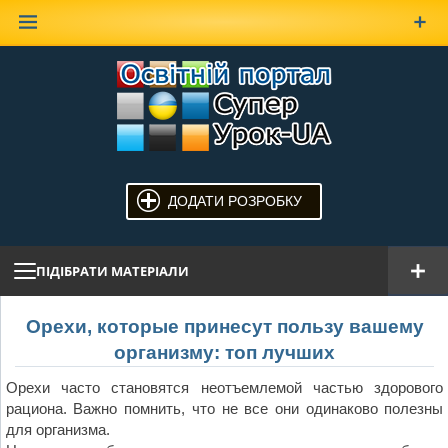
Наверх
ДОДАТИ РОЗРОБКУ
ПІДІБРАТИ МАТЕРІАЛИ
Орехи, которые принесут пользу вашему
организму: топ лучших
Орехи часто становятся неотъемлемой частью здорового
рациона. Важно помнить, что не все они одинаково полезны
для организма.