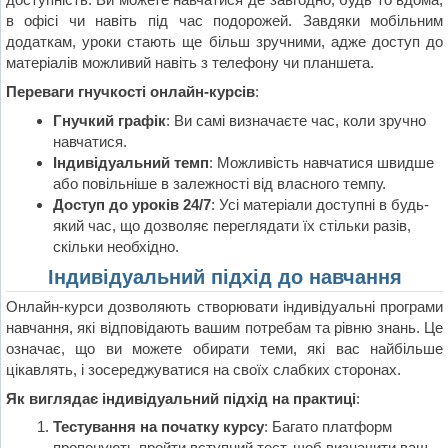
в офісі чи навіть під час подорожей. Завдяки мобільним
додаткам, уроки стають ще більш зручними, адже доступ до
матеріалів можливий навіть з телефону чи планшета.
Переваги гнучкості онлайн-курсів
:
Гнучкий графік
: Ви самі визначаєте час, коли зручно
навчатися.
Індивідуальний темп
: Можливість навчатися швидше
або повільніше в залежності від власного темпу.
Доступ до уроків 24/7
: Усі матеріали доступні в будь-
який час, що дозволяє переглядати їх стільки разів,
скільки необхідно.
Індивідуальний підхід до навчання
Онлайн-курси дозволяють створювати індивідуальні програми
навчання, які відповідають вашим потребам та рівню знань. Це
означає, що ви можете обирати теми, які вас найбільше
цікавлять, і зосереджуватися на своїх слабких сторонах.
Як виглядає індивідуальний підхід на практиці
:
Тестування на початку курсу
: Багато платформ
пропонують пройти вступний тест, щоб визначити ваш