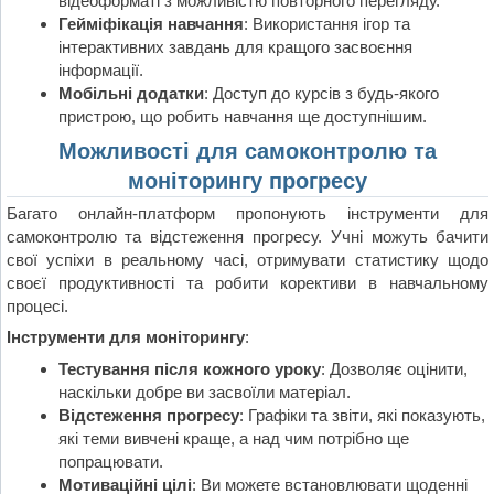
відеоформаті з можливістю повторного перегляду.
Гейміфікація навчання
: Використання ігор та
інтерактивних завдань для кращого засвоєння
інформації.
Мобільні додатки
: Доступ до курсів з будь-якого
пристрою, що робить навчання ще доступнішим.
Можливості для самоконтролю та
моніторингу прогресу
Багато онлайн-платформ пропонують інструменти для
самоконтролю та відстеження прогресу. Учні можуть бачити
свої успіхи в реальному часі, отримувати статистику щодо
своєї продуктивності та робити корективи в навчальному
процесі.
Інструменти для моніторингу
:
Тестування після кожного уроку
: Дозволяє оцінити,
наскільки добре ви засвоїли матеріал.
Відстеження прогресу
: Графіки та звіти, які показують,
які теми вивчені краще, а над чим потрібно ще
попрацювати.
Мотиваційні цілі
: Ви можете встановлювати щоденні