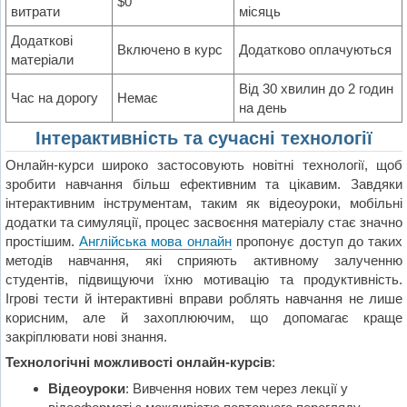
$0
витрати
місяць
Додаткові
Включено в курс
Додатково оплачуються
матеріали
Від 30 хвилин до 2 годин
Час на дорогу
Немає
на день
Інтерактивність та сучасні технології
Онлайн-курси широко застосовують новітні технології, щоб
зробити навчання більш ефективним та цікавим. Завдяки
інтерактивним інструментам, таким як відеоуроки, мобільні
додатки та симуляції, процес засвоєння матеріалу стає значно
простішим.
Англійська мова онлайн
пропонує доступ до таких
методів навчання, які сприяють активному залученню
студентів, підвищуючи їхню мотивацію та продуктивність.
Ігрові тести й інтерактивні вправи роблять навчання не лише
корисним, але й захоплюючим, що допомагає краще
закріплювати нові знання.
Технологічні можливості онлайн-курсів
:
Відеоуроки
: Вивчення нових тем через лекції у