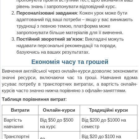
рівень знань і запропонувати відповідний курс.
Персоналізовані завдання
: Кожен урок може бути
адаптований під ваші потреби – якщо у вас виникають
труднощі з певною темою, платформа може
запропонувати більше матеріалів для її вивчення.
Постійний зворотний зв’язок
: Викладачі можуть
надавати персональні рекомендації та поради,
базуючись на ваших результатах.
Економія часу та грошей
Вивчення англійської через онлайн-курси дозволяє зекономити
значні ресурси, включаючи час та гроші. Навчання вдома
усуває потребу в транспортних витратах, а вартість онлайн-
курсів часто значно нижча порівняно з офлайн-заняттями.
Таблиця порівняння витрат
:
Витрати
Онлайн-курси
Традиційні курси
Вартість
Від $50 до $500
Від $200 до $1000 на
навчання
на курс
семестр
Транспортні
Від $20 до $100 на