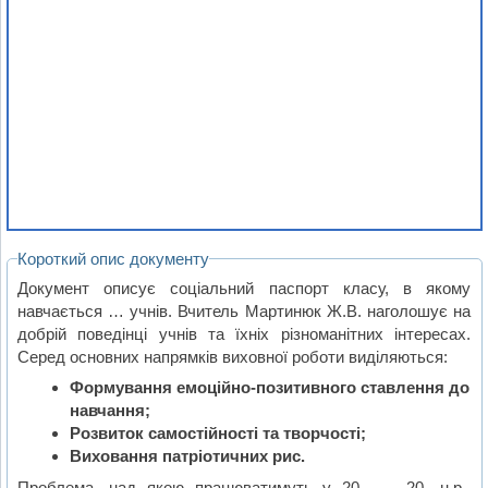
Короткий опис документу
Документ описує соціальний паспорт класу, в якому
навчається … учнів. Вчитель Мартинюк Ж.В. наголошує на
добрій поведінці учнів та їхніх різноманітних інтересах.
Серед основних напрямків виховної роботи виділяються:
Формування емоційно-позитивного ставлення до
навчання;
Розвиток самостійності та творчості;
Виховання патріотичних рис.
Проблема, над якою працюватимуть у 20… – 20…н.р.,