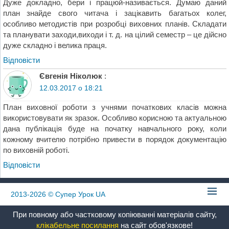
Дуже докладно, бери і працюй-називається. Думаю даний
план знайде свого читача і зацікавить багатьох колег,
особливо методистів при розробці виховних планів. Складати
та планувати заходи,виходи і т. д. на цілий семестр – це дійсно
дуже складно і велика праця.
Відповіcти
Євгенія Ніколюк
:
12.03.2017 о 18:21
План виховної роботи з учнями початкових класів можна
використовувати як зразок. Особливо корисною та актуальною
дана публікація буде на початку навчального року, коли
кожному вчителю потрібно привести в порядок документацію
по виховній роботі.
Відповіcти
2013-2026
© Супер Урок UA
При повному або частковому копіюванні матеріалів сайту,
клікабельне посилання
на сайт обов'язкове!