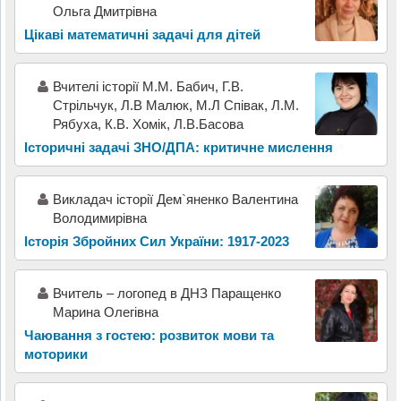
Ольга Дмитрівна
Цікаві математичні задачі для дітей
Вчителі історії М.М. Бабич, Г.В.
Стрільчук, Л.В Малюк, М.Л Співак, Л.М.
Рябуха, К.В. Хомік, Л.В.Басова
Історичні задачі ЗНО/ДПА: критичне мислення
Викладач історії Дем`яненко Валентина
Володимирівна
Історія Збройних Сил України: 1917-2023
Вчитель – логопед в ДНЗ Паращенко
Марина Олегівна
Чаювання з гостею: розвиток мови та
моторики