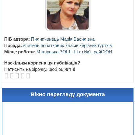
ПІБ автора:
Пилипчинець Марія Василівна
Посада:
вчитель початкових класів,керівник гуртків
Місце роботи:
Міжгірська ЗОШ I-III ст.№1, райСЮН
Наскільки корисна ця публікація?
Натисніть на зірочку, щоб оцінити!
Вікно перегляду документа