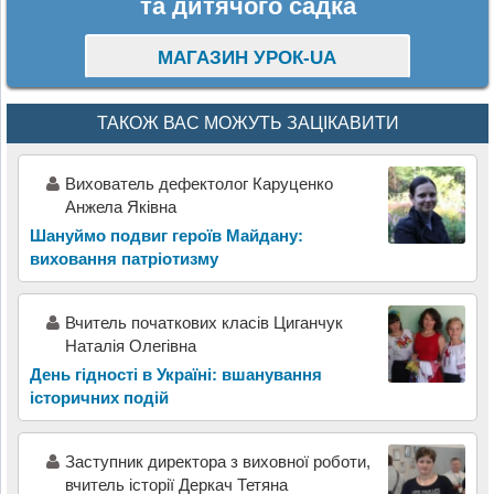
та дитячого садка
МАГАЗИН УРОК-UA
ТАКОЖ ВАС МОЖУТЬ ЗАЦІКАВИТИ
Вихователь дефектолог Каруценко
Анжела Яківна
Шануймо подвиг героїв Майдану:
виховання патріотизму
Вчитель початкових класів Циганчук
Наталія Олегівна
День гідності в Україні: вшанування
історичних подій
Заступник директора з виховної роботи,
вчитель історії Деркач Тетяна