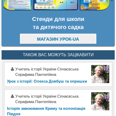
Стенди для школи
та дитячого садка
МАГАЗИН УРОК-UA
ТАКОЖ ВАС МОЖУТЬ ЗАЦІКАВИТИ
Учитель історії України Сігнаєвська
Серафима Пантеліївна
Урок з історії: Олекса Довбуш та опришки
Учитель історії України Сігнаєвська
Серафима Пантеліївна
Історія завоювання Криму та колонізація
Півдня