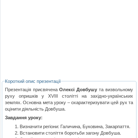
Короткий опис презентації
Презентація присвячена
Олексі Довбушу
та визвольному
руху опришків у ХVІІІ столітті на західно-українських
землях. Основна мета уроку – охарактеризувати цей рух та
оцінити діяльність Довбуша.
Завдання уроку:
Визначити регіони: Галичина, Буковина, Закарпаття.
Встановити століття боротьби загону Довбуша.