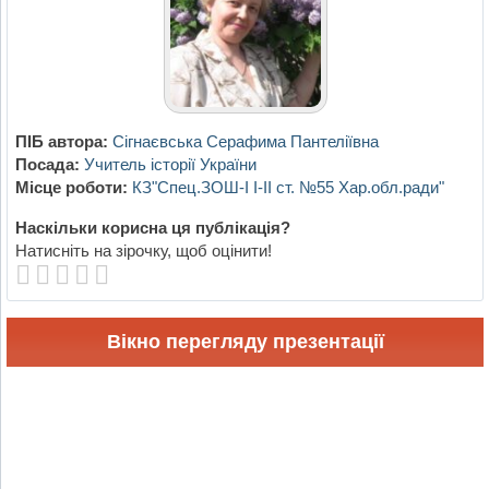
ПІБ автора:
Сігнаєвська Серафима Пантеліївна
Посада:
Учитель історії України
Місце роботи:
КЗ"Спец.ЗОШ-І І-ІІ ст. №55 Хар.обл.ради"
Наскільки корисна ця публікація?
Натисніть на зірочку, щоб оцінити!
Вікно перегляду презентації