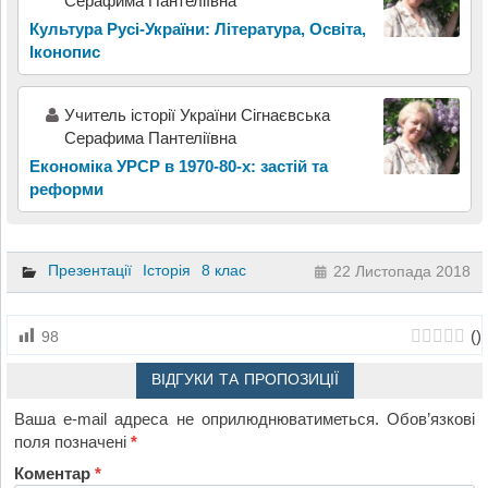
Серафима Пантеліївна
Культура Русі-України: Література, Освіта,
Іконопис
Учитель історії України Сігнаєвська
Серафима Пантеліївна
Економіка УРСР в 1970-80-х: застій та
реформи
Презентації
Історія
8 клас
22 Листопада 2018
(
)
98
ВІДГУКИ ТА ПРОПОЗИЦІЇ
Ваша e-mail адреса не оприлюднюватиметься.
Обов’язкові
поля позначені
*
Коментар
*