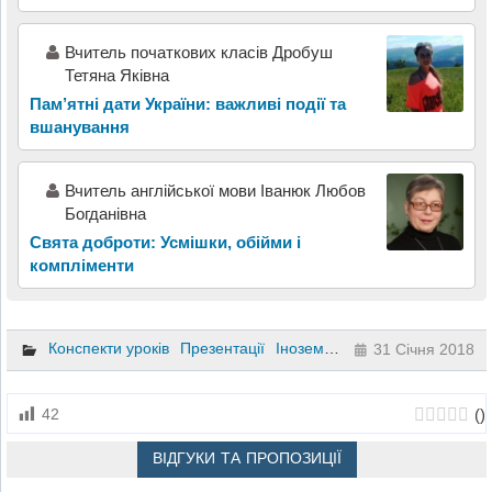
Вчитель початкових класів Дробуш
Тетяна Яківна
Пам’ятні дати України: важливі події та
вшанування
Вчитель англійської мови Іванюк Любов
Богданівна
Свята доброти: Усмішки, обійми і
компліменти
Конспекти уроків
Презентації
Іноземна мова
7 клас
31 Січня 2018
(
)
42
ВІДГУКИ ТА ПРОПОЗИЦІЇ