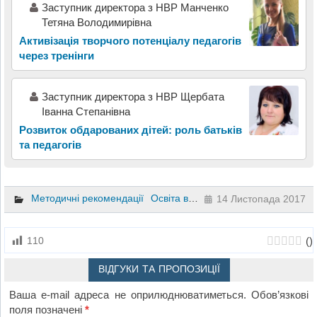
Заступник директора з НВР Манченко
Тетяна Володимирівна
Активізація творчого потенціалу педагогів
через тренінги
Заступник директора з НВР Щербата
Іванна Степанівна
Розвиток обдарованих дітей: роль батьків
та педагогів
Методичні рекомендації
Освіта в цілому
Презентації
14 Листопада 2017
(
)
110
ВІДГУКИ ТА ПРОПОЗИЦІЇ
Ваша e-mail адреса не оприлюднюватиметься.
Обов’язкові
поля позначені
*