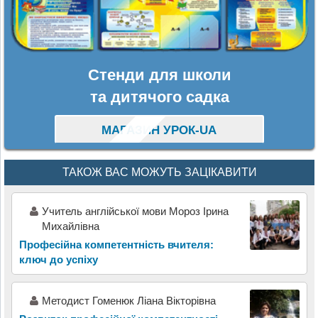
Стенди для школи
та дитячого садка
МАГАЗИН УРОК-UA
ТАКОЖ ВАС МОЖУТЬ ЗАЦІКАВИТИ
Учитель англійської мови Мороз Ірина
Михайлівна
Професійна компетентність вчителя:
ключ до успіху
Методист Гоменюк Ліана Вікторівна