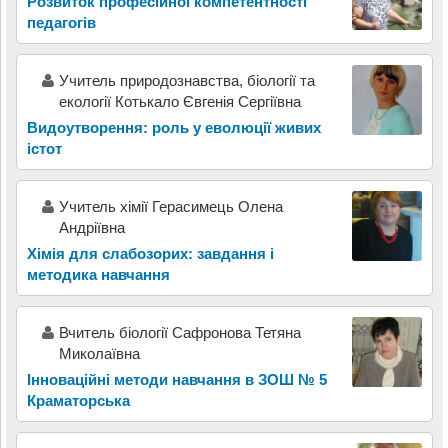
Розвиток професійної компетентності
педагогів
Учитель природознавства, біології та
екології Котькало Євгенія Сергіївна
Видоутворення: роль у еволюції живих
істот
Учитель хімії Герасимець Олена
Андріївна
Хімія для слабозорих: завдання і
методика навчання
Вчитель біології Сафронова Тетяна
Миколаївна
Інноваційні методи навчання в ЗОШ № 5
Краматорська