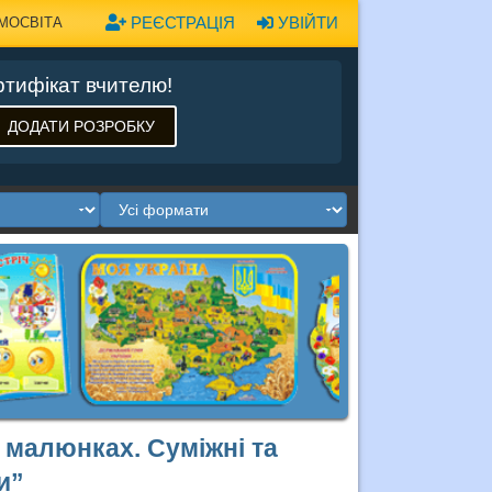
РЕЄСТРАЦІЯ
УВІЙТИ
МОСВІТА
тифікат вчителю!
ДОДАТИ РОЗРОБКУ
х малюнках. Суміжні та
и”