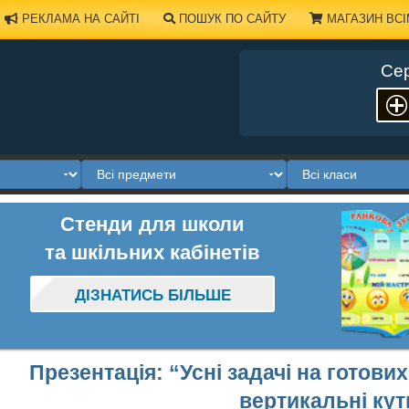
РЕКЛАМА НА САЙТІ
ПОШУК ПО САЙТУ
МАГАЗИН ВСІ
Сер
Стенди для школи
та шкільних кабінетів
ДІЗНАТИСЬ БІЛЬШЕ
Презентація: “Усні задачі на готови
вертикальні кут