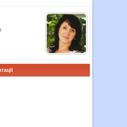
3
тації