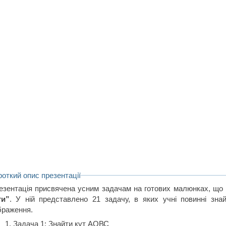
роткий опис презентації
езентація присвячена усним задачам на готових малюнках, що
ти”
. У ній представлено 21 задачу, в яких учні повинні знай
браження.
Задача 1: Знайти кут АОВС