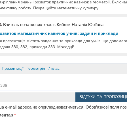
акріплення знань і розвиток практичних навичок з геометрії. Включає
олективну роботу. Покращуйте математичну культуру!
Вчитель початкових класів Киблик Наталія Юріївна
озвиток математичних навичок учнів: задачі й приклади
я презентація містить завдання та приклади для учнів, що допомаг
адача 380, 382, приклади 383. Молодці!
Презентації
Геометрія
7 клас
386
ВІДГУКИ ТА ПРОПОЗИЦІ
а e-mail адреса не оприлюднюватиметься.
Обов’язкові поля по
ментар
*