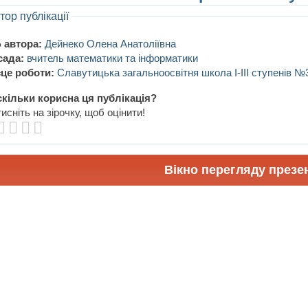
тор публікації
 автора:
Дейнеко Олена Анатоліївна
сада:
вчитель математики та інформатики
це роботи:
Славутицька загальноосвітня школа І-ІІІ ступенів №
кільки корисна ця публікація?
исніть на зірочку, щоб оцінити!
Вікно перегляду презен