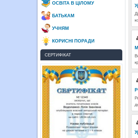
ОСВІТА В ЦІЛОМУ
У
Д
БАТЬКАМ
к
УЧНЯМ
КОРИСНІ ПОРАДИ
М
СЕРТИФІКАТ
В
к
Р
Р
д
У