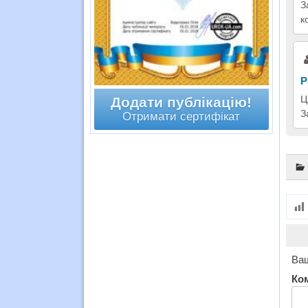
З
к
Р
Ц
Додати публікацію!
З
Отримати сертифікат
Ваш
Ко