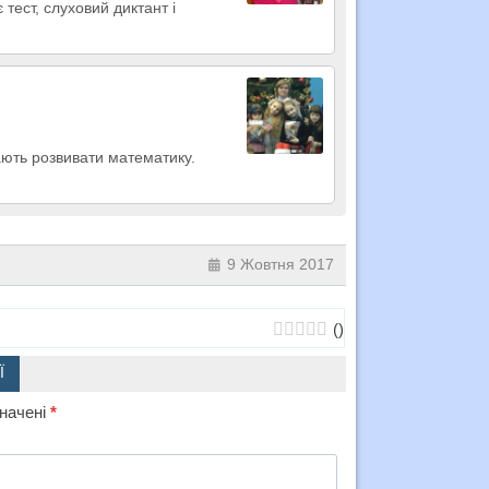
 тест, слуховий диктант і
ають розвивати математику.
9 Жовтня 2017
(
)
Ї
значені
*