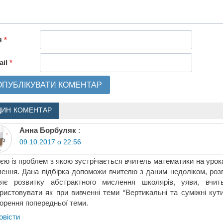
я
*
ail
*
ДИН КОМЕНТАР
Анна Борбуляк
:
09.10.2017 о 22:56
єю із проблем з якою зустрічається вчитель математики на уроках
ення. Дана підбірка допоможи вчителю з даним недоліком, роз
ияє розвитку абстрактного мислення школярів, уяви, вчит
ристовувати як при вивченні теми “Вертикальні та суміжні кути
орення попередньої теми.
овіcти