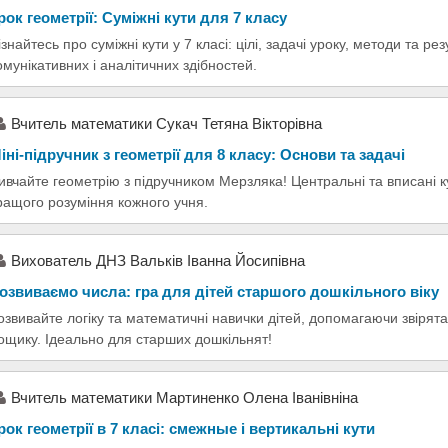
рок геометрії: Суміжні кути для 7 класу
ізнайтесь про суміжні кути у 7 класі: цілі, задачі уроку, методи та 
омунікативних і аналітичних здібностей.
Вчитель математики Сукач Тетяна Вікторівна
іні-підручник з геометрії для 8 класу: Основи та задачі
ивчайте геометрію з підручником Мерзляка! Центральні та вписані ку
ращого розуміння кожного учня.
Вихователь ДНЗ Вальків Іванна Йосипівна
озвиваємо числа: гра для дітей старшого дошкільного віку
озвивайте логіку та математичні навички дітей, допомагаючи звірята
ощику. Ідеально для старших дошкільнят!
Вчитель математики Мартиненко Олена Іванівніна
рок геометрії в 7 класі: смежные і вертикальні кути