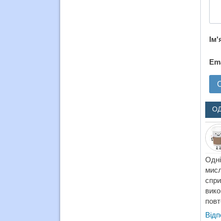
Ім'
Em
О
Одні
мисл
спр
вико
повт
Відп