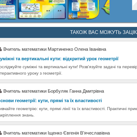
ТАКОЖ ВАС МОЖУТЬ ЗАЦІ
Вчитель математики Мартиненко Олена Іванівна
уміжні та вертикальні кути: відкритий урок геометрії
осліджуйте суміжні та вертикальні кути! Розв'язуйте задачі та переві
нтерактивного уроку з геометрії.
Вчитель математики Борбуляк Ганна Дмитрівна
снови геометрії: кути, прямі та їх властивості
ивчайте геометрію: кути, прямі лінії та їх властивості. Практичні п
акріплення знань.
Вчитель математики Іщенко Євгенія В’ячеславівна