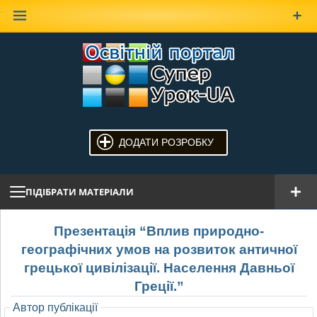
Наверх
ДОДАТИ РОЗРОБКУ
ПІДІБРАТИ МАТЕРІАЛИ
Презентація “Вплив природно-
географічних умов на розвиток античної
грецької цивілізації. Населення Давньої
Греції.”
Автор публікації