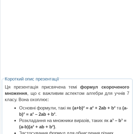
Короткий опис презентації
Ця презентація присвячена темі
формул скороченого
множення
, що є важливим аспектом алгебри для учнів 7
класу. Вона охоплює:
Основні формули, такі як
(a+b)² = a² + 2ab + b²
та
(a-
b)² = a² – 2ab + b²
.
Розкладання на множники виразів, таких як
a³ – b³ =
(a-b)(a² + ab + b²)
.
Застосування формул для обчислення різних