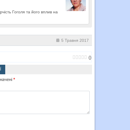
рчість Гоголя та його вплив на
5 Травня 2017
(
)
Ї
значені
*