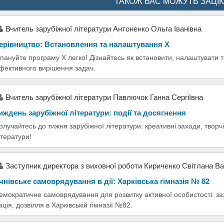
ТАКОЖ ВАС МОЖУТЬ ЗАЦІ
Вчитель зарубіжної літератури Антоненко Ольга Іванівна
ерівництво: Встановлення та налаштування X
пануйте програму X легко! Дізнайтесь як встановити, налаштувати 
фективного вирішення задач.
Вчитель зарубіжної літератури Павлючок Ганна Сергіївна
иждень зарубіжної літератури: події та досягнення
олучайтесь до тижня зарубіжної літератури: креативні заходи, творчіст
ітератури!
Заступник директора з виховної роботи Кириченко Світлана В
чнівське самоврядування в дії: Харківська гімназія № 82
емократичне самоврядування для розвитку активної особистості: зах
ація, дозвілля в Харківській гімназії №82.