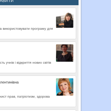
КАВИТИ
та використовувати програму для
ь учнів і відкриття нових світів
алентинівна
ист прав, патріотизм, здорова