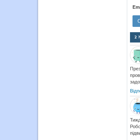
Em
2 
През
пров
задо
Відп
Тижд
Робо
підв