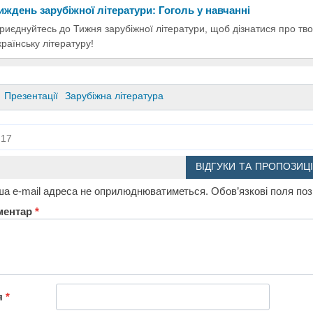
иждень зарубіжної літератури: Гоголь у навчанні
риєднуйтесь до Тижня зарубіжної літератури, щоб дізнатися про тво
країнську літературу!
Презентації
Зарубіжна література
17
ВІДГУКИ ТА ПРОПОЗИЦІ
а e-mail адреса не оприлюднюватиметься.
Обов’язкові поля по
ментар
*
я
*