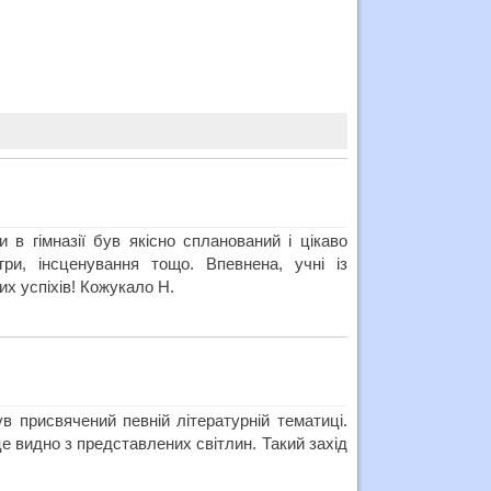
 в гімназії був якісно спланований і цікаво
гри, інсценування тощо. Впевнена, учні із
х успіхів! Кожукало Н.
в присвячений певній літературній тематиці.
е видно з представлених світлин. Такий захід