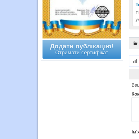
Т
П
у
Додати публікацію!
Отримати сертифікат
Ваш
Ко
Ім'