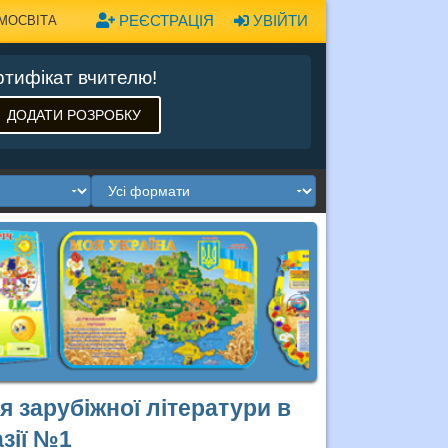
РЕЄСТРАЦІЯ
УВІЙТИ
МОСВІТА
тифікат вчителю!
ДОДАТИ РОЗРОБКУ
я зарубіжної літератури в
азії №1