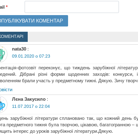
ail
*
КОМЕНТАРІ
nata30
:
09.01.2020 о 07:23
ентація-фотозвіт переконує, що тиждень зарубіжної літератури
едений. Дібрані різні форми щоденних заходів: конкурси, і
воленням брали участь у предметному тижні. Дякую. Зичу творчи
овіcти
Лєна Закусило
:
11.07.2017 о 22:04
ень зарубіжної літератури сплановано так, що кожний день бу
та предметного тижня була творчою, цікавою, багатогранною – ц
ищить інтерес до уроків зарубіжної літератури.Дякую.