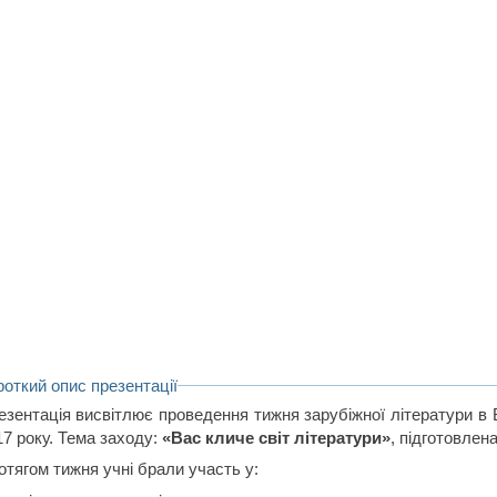
роткий опис презентації
езентація висвітлює проведення тижня зарубіжної літератури в Б
17 року. Тема заходу:
«Вас кличе світ літератури»
, підготовлен
отягом тижня учні брали участь у: