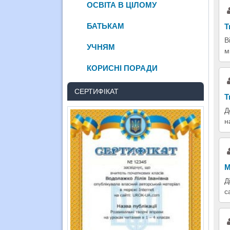
ОСВІТА В ЦІЛОМУ
БАТЬКАМ
Т
В
УЧНЯМ
м
КОРИСНІ ПОРАДИ
СЕРТИФІКАТ
Т
Д
н
М
Д
с