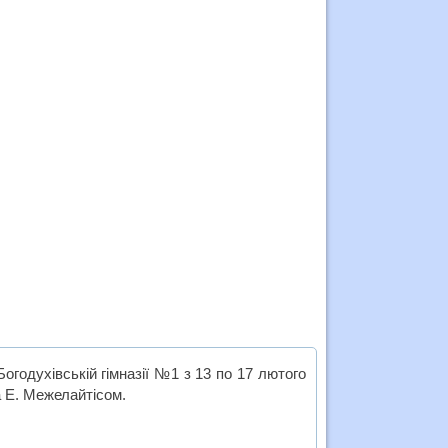
огодухівській гімназії №1 з 13 по 17 лютого
а Е. Межелайтісом.