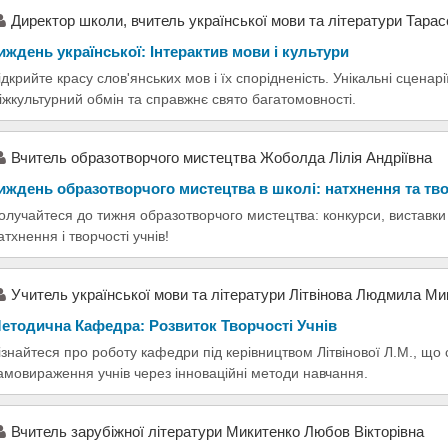
Директор школи, вчитель української мови та літератури Тара
иждень української: Інтерактив мови і культури
ідкрийте красу слов'янських мов і їх спорідненість. Унікальні сценар
іжкультурний обмін та справжнє свято багатомовності.
Вчитель образотворчого мистецтва Жоболда Лілія Андріївна
иждень образотворчого мистецтва в школі: натхнення та тво
олучайтеся до тижня образотворчого мистецтва: конкурси, виставки
атхнення і творчості учнів!
Учитель української мови та літератури Літвінова Людмила Ми
етодична Кафедра: Розвиток Творчості Учнів
ізнайтеся про роботу кафедри під керівництвом Літвінової Л.М., що
амовираження учнів через інноваційні методи навчання.
Вчитель зарубіжної літератури Микитенко Любов Вікторівна