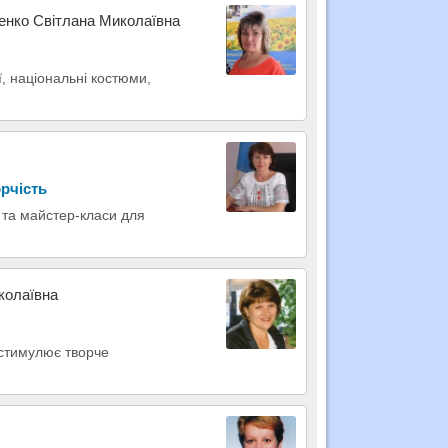
сенко Світлана Миколаївна
ії, національні костюми,
рчість
 та майстер-класи для
колаївна
 стимулює творче