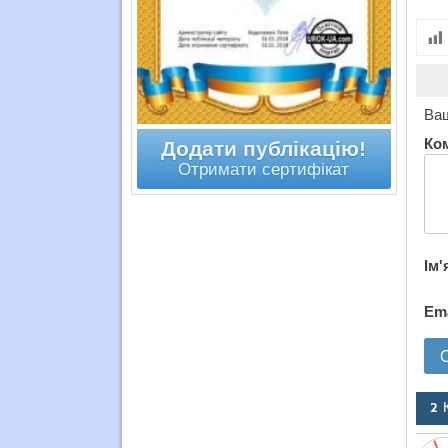
Ваш
Ко
Додати публікацію!
Отримати сертифікат
Ім'
Em
2 