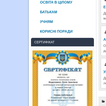
ОСВІТА В ЦІЛОМУ
Е
БАТЬКАМ
Д
в
УЧНЯМ
КОРИСНІ ПОРАДИ
А
СЕРТИФІКАТ
О
д
У
Д
л