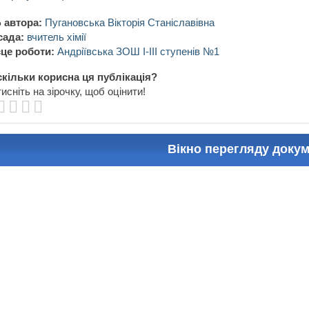
 автора:
Пугановська Вікторія Станіславівна
сада:
вчитель хімії
це роботи:
Андріївська ЗОШ І-ІІІ ступенів №1
кільки корисна ця публікація?
исніть на зірочку, щоб оцінити!
Вікно перегляду доку