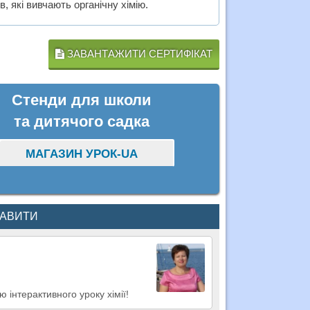
 які вивчають органічну хімію.
ЗАВАНТАЖИТИ СЕРТИФІКАТ
Стенди для школи
та дитячого садка
МАГАЗИН УРОК-UA
КАВИТИ
 інтерактивного уроку хімії!