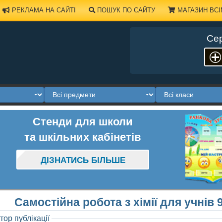
РЕКЛАМА НА САЙТІ
ПОШУК ПО САЙТУ
МАГАЗИН ВСІ
Сер
Стенди для школи
та шкільних кабінетів
ДІЗНАТИСЬ БІЛЬШЕ
Самостійна робота з хімії для учнів 
тор публікації