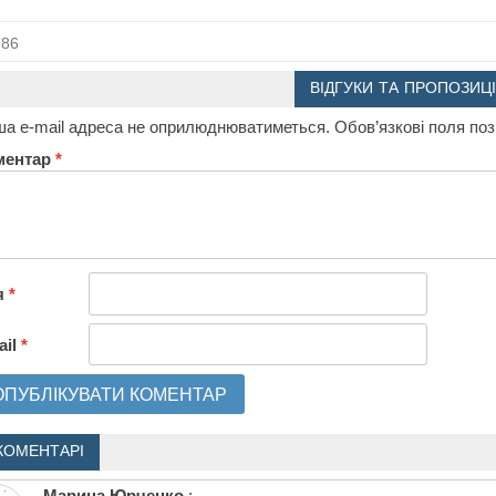
86
ВІДГУКИ ТА ПРОПОЗИЦІ
а e-mail адреса не оприлюднюватиметься.
Обов’язкові поля по
ментар
*
я
*
ail
*
КОМЕНТАРІ
Марина Юрченко
: