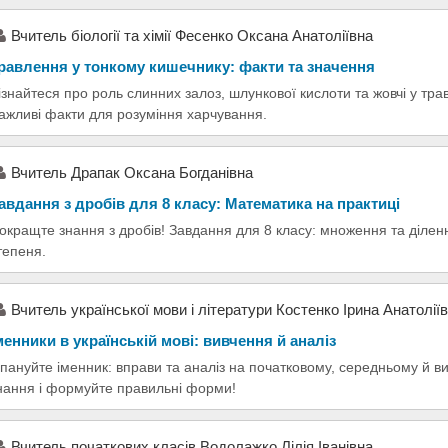
Вчитель біології та хімії Фесенко Оксана Анатоліївна
равлення у тонкому кишечнику: факти та значення
ізнайтеся про роль слинних залоз, шлункової кислоти та жовчі у тра
ажливі факти для розуміння харчування.
Вчитель Драпак Оксана Богданівна
авдання з дробів для 8 класу: Математика на практиці
окращте знання з дробів! Завдання для 8 класу: множення та ділен
тепеня.
Вчитель української мови і літератури Костенко Ірина Анатолії
менники в українській мові: вивчення й аналіз
пануйте іменник: вправи та аналіз на початковому, середньому й в
нання і формуйте правильні форми!
Вчитель початкових класів Водолажко Лілія Іванівна