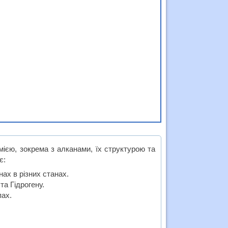
імією, зокрема з алканами, їх структурою та
є:
ах в різних станах.
та Гідрогену.
пах.