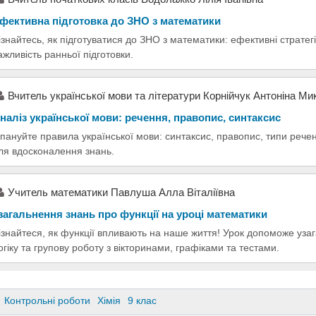
фективна підготовка до ЗНО з математики
ізнайтесь, як підготуватися до ЗНО з математики: ефективні стратегі
ажливість ранньої підготовки.
Вчитель української мови та літератури Корнійчук Антоніна Ми
наліз української мови: речення, правопис, синтаксис
пануйте правила української мови: синтаксис, правопис, типи речен
ля вдосконалення знань.
Учитель математики Павлуша Алла Віталіївна
загальнення знань про функції на уроці математики
ізнайтеся, як функції впливають на наше життя! Урок допоможе уза
огіку та групову роботу з вікторинами, графіками та тестами.
Контрольні роботи
Хімія
9 клас