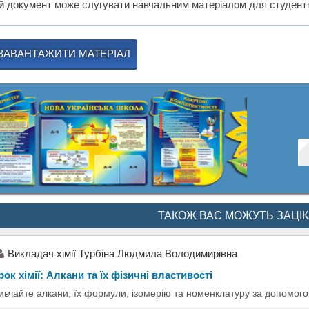
й документ може слугувати навчальним матеріалом для студентів,
ЗАВАНТАЖИТИ МАТЕРІАЛ
ТАКОЖ ВАС МОЖУТЬ ЗАЦІ
Викладач хімії Турбіна Людмила Володимирівна
рок хімії: Алкани та їх фізичні властивості
ивчайте алкани, їх формули, ізомерію та номенклатуру за допомогою