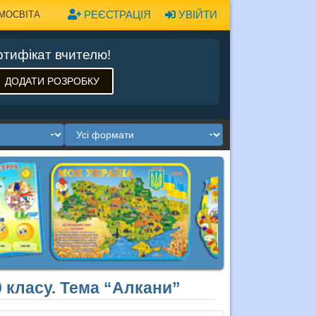
РЕЄСТРАЦІЯ
УВІЙТИ
МОСВІТА
тифікат вчителю!
ДОДАТИ РОЗРОБКУ
9 класу. Тема “Алкани”