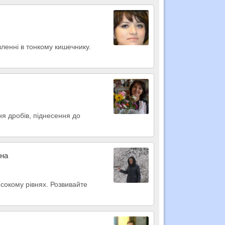
вленні в тонкому кишечнику.
ня дробів, піднесення до
вна
исокому рівнях. Розвивайте