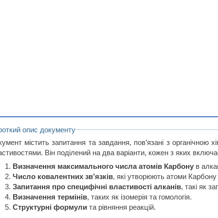
роткий опис документу
кумент містить запитання та завдання, пов’язані з органічною х
стивостями. Він поділений на два варіанти, кожен з яких включа
Визначення максимального числа атомів Карбону
в алкан
Число ковалентних зв’язків
, які утворюють атоми Карбону 
Запитання про специфічні властивості алканів
, такі як за
Визначення термінів
, таких як ізомерія та гомологія.
Структурні формули
та рівняння реакцій.