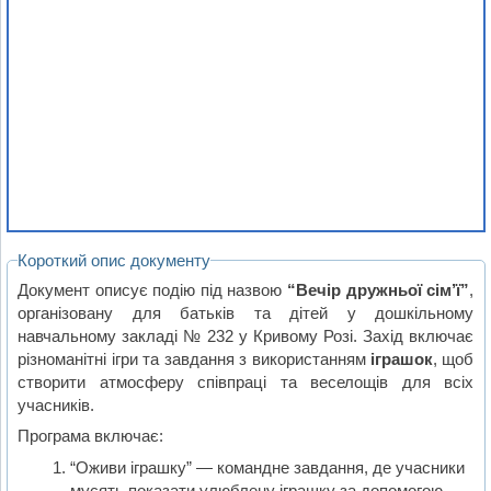
Короткий опис документу
Документ описує подію під назвою
“Вечір дружньої сім’ї”
,
організовану для батьків та дітей у дошкільному
навчальному закладі № 232 у Кривому Розі. Захід включає
різноманітні ігри та завдання з використанням
іграшок
, щоб
створити атмосферу співпраці та веселощів для всіх
учасників.
Програма включає:
“Оживи іграшку” — командне завдання, де учасники
мусять показати улюблену іграшку за допомогою