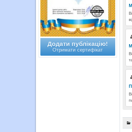
М
В
в
Додати публікацію!
М
Отримати сертифікат
В
т
П
В
п