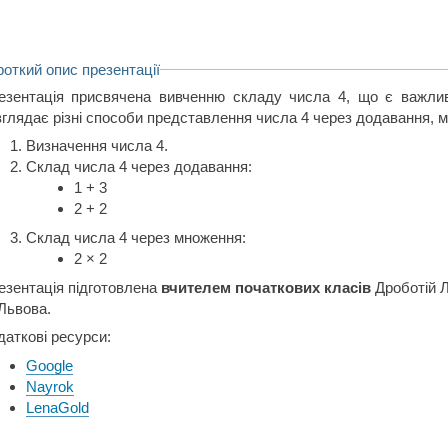
роткий опис презентації
езентація присвячена вивченню складу числа 4, що є важлив
зглядає різні способи представлення числа 4 через додавання, мн
Визначення числа 4.
Склад числа 4 через додавання:
1 + 3
2 + 2
Склад числа 4 через множення:
2 × 2
езентація підготовлена
вчителем початкових класів
Дроботій Л
 Львова.
даткові ресурси:
Google
Nayrok
LenaGold