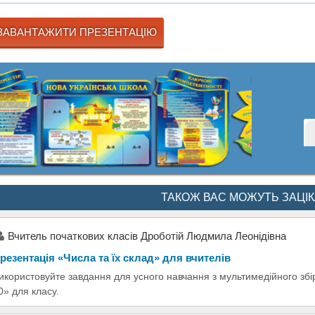
ЗАВАНТАЖИТИ ПРЕЗЕНТАЦІЮ
ТАКОЖ ВАС МОЖУТЬ ЗАЦІ
Вчитель початкових класів Дроботій Людмила Леонідівна
резентація «Числа та їх склад» для вчителів
икористовуйте завдання для усного навчання з мультимедійного збір
0» для класу.