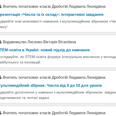
Вчитель початкових класів Дроботій Людмила Леонідівна
резентація «Числа та їх склад»: інтерактивні завдання
ідкрийте нові можливості навчання з мультимедійним збірником «Числ
ласу!
Видавництво Лисенко Вікторія Віталіївна
TEM-освіта в Україні: новий підхід до навчання
осліджуйте, як STEM-освіта формує інтегральне мислення у молодш
айбутнього та інновацій.
Вчитель початкових класів Дроботій Людмила Леонідівна
ультимедійний збірник: Числа від 0 до 10 для уроків
ідкрийте досягнення у навчанні з мультимедійним збірником: завда
оделювання та логічні задачі.
Вчитель початкових класів Дроботій Людмила Леонідівна