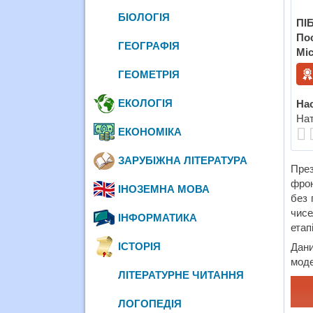
БІОЛОГІЯ
ПІБ
По
ГЕОГРАФІЯ
Міс
ГЕОМЕТРІЯ
ЕКОЛОГІЯ
Нас
Нат
ЕКОНОМІКА
ЗАРУБІЖНА ЛІТЕРАТУРА
През
фрон
ІНОЗЕМНА МОВА
без 
чисе
ІНФОРМАТИКА
етап
ІСТОРІЯ
Дан
моде
ЛІТЕРАТУРНЕ ЧИТАННЯ
ЛОГОПЕДІЯ