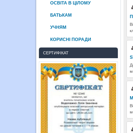
ОСВІТА В ЦІЛОМУ
БАТЬКАМ
П
В
УЧНЯМ
к
КОРИСНІ ПОРАДИ
СЕРТИФІКАТ
S
Д
м
М
В
м