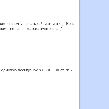
им етапом у початковій математиці. Вона
оження та інші математичні операції.
юдмилою Леонідівною з СЗШ І – ІІІ ст. № 78