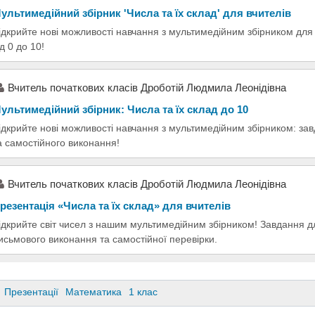
ультимедійний збірник 'Числа та їх склад' для вчителів
ідкрийте нові можливості навчання з мультимедійним збірником для 
ід 0 до 10!
Вчитель початкових класів Дроботій Людмила Леонідівна
ультимедійний збірник: Числа та їх склад до 10
ідкрийте нові можливості навчання з мультимедійним збірником: з
а самостійного виконання!
Вчитель початкових класів Дроботій Людмила Леонідівна
резентація «Числа та їх склад» для вчителів
ідкрийте світ чисел з нашим мультимедійним збірником! Завдання 
исьмового виконання та самостійної перевірки.
Презентації
Математика
1 клас