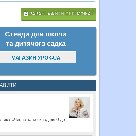
ЗАВАНТАЖИТИ СЕРТИФІКАТ
Стенди для школи
та дитячого садка
МАГАЗИН УРОК-UA
КАВИТИ
ника «Числа та їх склад від 0 до