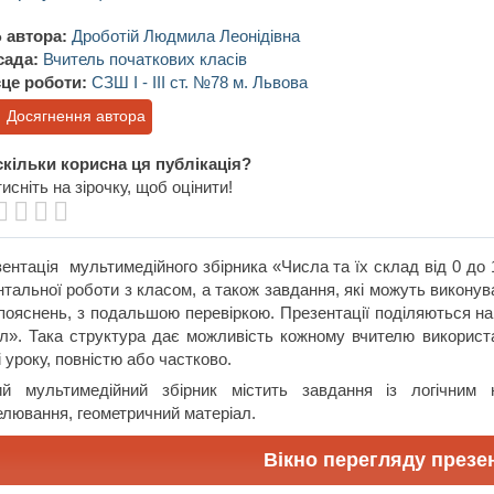
 автора:
Дроботій Людмила Леонідівна
сада:
Вчитель початкових класів
це роботи:
СЗШ І - ІІІ ст. №78 м. Львова
Досягнення автора
кільки корисна ця публікація?
исніть на зірочку, щоб оцінити!
ентація мультимедійного збірника «Числа та їх склад від 0 до 
тальної роботи з класом, а також завдання, які можуть викону
пояснень, з подальшою перевіркою. Презентації поділяються н
л». Така структура дає можливість кожному вчителю використа
і уроку, повністю або частково.
ий мультимедійний збірник містить завдання із логічним
лювання, геометричний матеріал.
Вікно перегляду презен