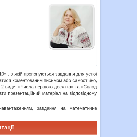
10» , в якій пропонуються завдання для усної
ватися коментованим письмом або самостійно,
а 2 види: «Числа першого десятка» та «Склад
ти презентаційний матеріал на відповідному
 навантаженням, завдання на математичне
тації