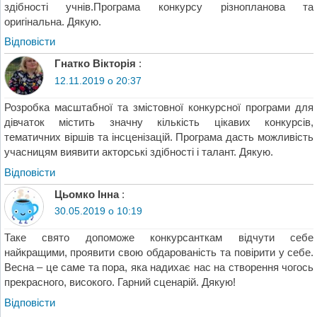
здібності учнів.Програма конкурсу різнопланова та
оригінальна. Дякую.
Відповіcти
Гнатко Вікторія
:
12.11.2019 о 20:37
Розробка масштабної та змістовної конкурсної програми для
дівчаток містить значну кількість цікавих конкурсів,
тематичних віршів та інсценізацій. Програма дасть можливість
учасницям виявити акторські здібності і талант. Дякую.
Відповіcти
Цьомко Інна
:
30.05.2019 о 10:19
Таке свято допоможе конкурсанткам відчути себе
найкращими, проявити свою обдарованість та повірити у себе.
Весна – це саме та пора, яка надихає нас на створення чогось
прекрасного, високого. Гарний сценарій. Дякую!
Відповіcти