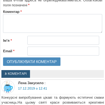
Ваша e-mail адреса не оприлюднюватиметься.
Обов’язкові
поля позначені
*
Коментар
*
Ім'я
*
Email
*
3 КОМЕНТАРІ
Лєна Закусило
:
17.12.2019 о 12:41
Конкурсні випробування цікаві та формують естетичні смаки
учасниць.На цьому святі краси розвиваються креативні