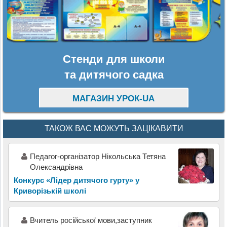
Стенди для школи
та дитячого садка
МАГАЗИН УРОК-UA
ТАКОЖ ВАС МОЖУТЬ ЗАЦІКАВИТИ
Педагог-організатор Нікольська Тетяна
Олександрівна
Конкурс «Лідер дитячого гурту» у
Криворізькій школі
Вчитель російської мови,заступник