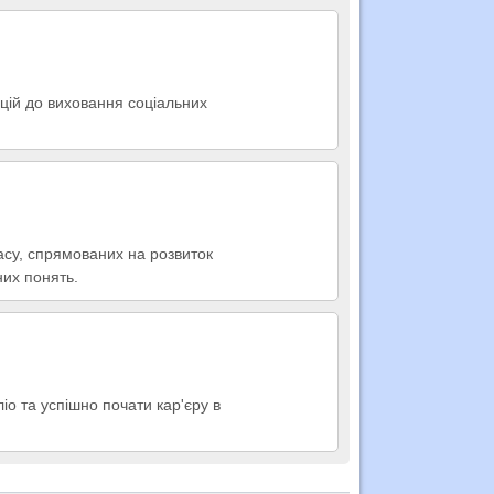
дицій до виховання соціальних
ласу, спрямованих на розвиток
них понять.
іо та успішно почати кар'єру в