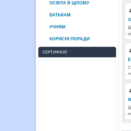
ОСВІТА В ЦІЛОМУ
БАТЬКАМ
З
УЧНЯМ
Д
ц
КОРИСНІ ПОРАДИ
СЕРТИФІКАТ
Е
С
л
Я
Д
н