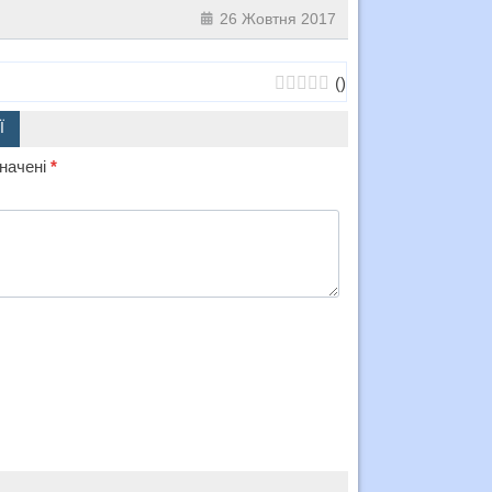
26 Жовтня 2017
(
)
Ї
значені
*