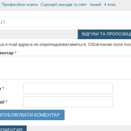
Професійна освіта
Сценарії заходів та свят
Інший
4 клас
17
ВІДГУКИ ТА ПРОПОЗИЦІ
а e-mail адреса не оприлюднюватиметься.
Обов’язкові поля по
ментар
*
я
*
ail
*
КОМЕНТАРІ