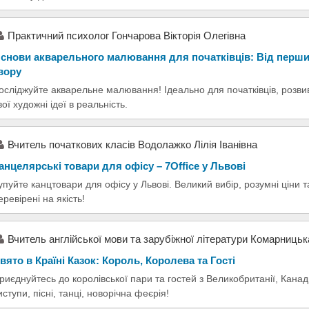
Практичний психолог Гончарова Вікторія Олегівна
снови акварельного малювання для початківців: Від перши
вору
осліджуйте акварельне малювання! Ідеально для початківців, розви
вої художні ідеї в реальність.
Вчитель початкових класів Водолажко Лілія Іванівна
анцелярські товари для офісу – 7Office у Львові
упуйте канцтовари для офісу у Львові. Великий вибір, розумні ціни т
еревірені на якість!
Вчитель англійської мови та зарубіжної літератури Комарниць
вято в Країні Казок: Король, Королева та Гості
риєднуйтесь до королівської пари та гостей з Великобританії, Канади
иступи, пісні, танці, новорічна феєрія!