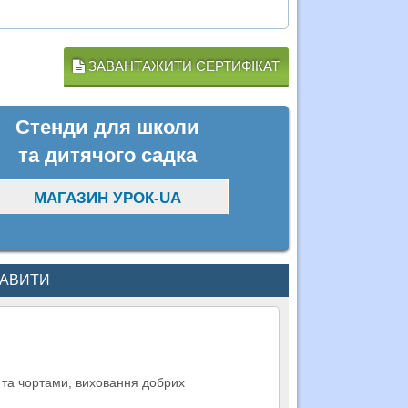
ЗАВАНТАЖИТИ СЕРТИФІКАТ
Стенди для школи
та дитячого садка
МАГАЗИН УРОК-UA
КАВИТИ
и та чортами, виховання добрих