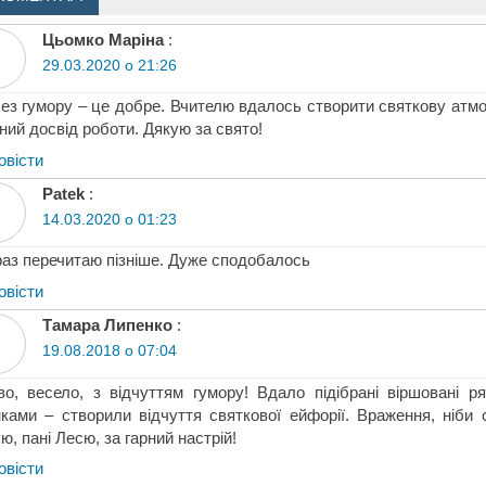
Цьомко Маріна
:
29.03.2020 о 21:26
ез гумору – це добре. Вчителю вдалось створити святкову атм
ний досвід роботи. Дякую за свято!
овіcти
Patek
:
14.03.2020 о 01:23
аз перечитаю пізніше. Дуже сподобалось
овіcти
Тамара Липенко
:
19.08.2018 о 07:04
во, весело, з відчуттям гумору! Вдало підібрані віршовані р
ками – створили відчуття святкової ейфорії. Враження, ніби
ю, пані Лесю, за гарний настрій!
овіcти