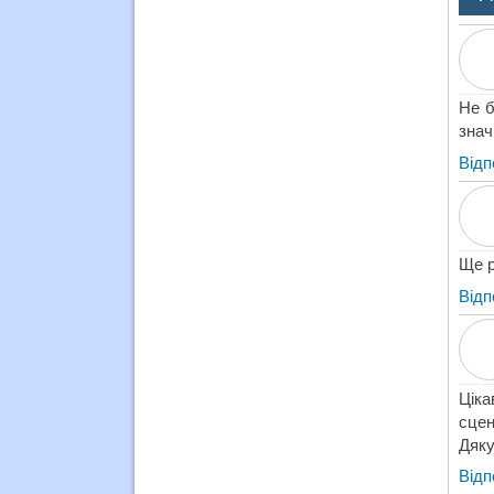
Не б
знач
Відп
Ще р
Відп
Ціка
сцен
Дяку
Відп