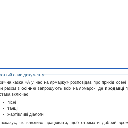
роткий опис документу
зична казка «А у нас на ярмарку» розповідає про прихід осені в
ти
разом з
осінню
запрошують всіх на ярмарок, де
продавці
п
става включає
пісні
танці
жартівливі діалоги
 показує, як важливо працювати, щоб отримати добрий вро