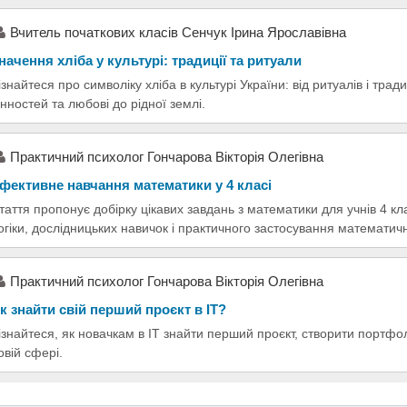
Вчитель початкових класів Сенчук Ірина Ярославівна
начення хліба у культурі: традиції та ритуали
ізнайтеся про символіку хліба в культурі України: від ритуалів і тра
інностей та любові до рідної землі.
Практичний психолог Гончарова Вікторія Олегівна
фективне навчання математики у 4 класі
таття пропонує добірку цікавих завдань з математики для учнів 4 к
огіки, дослідницьких навичок і практичного застосування математич
Практичний психолог Гончарова Вікторія Олегівна
к знайти свій перший проєкт в ІТ?
ізнайтеся, як новачкам в ІТ знайти перший проєкт, створити портфол
овій сфері.