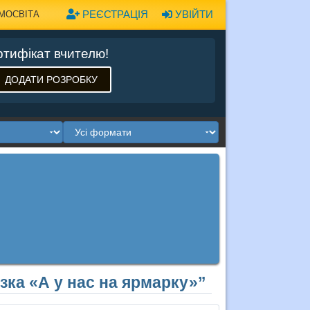
РЕЄСТРАЦІЯ
УВІЙТИ
МОСВІТА
тифікат вчителю!
ДОДАТИ РОЗРОБКУ
зка «А у нас на ярмарку»”