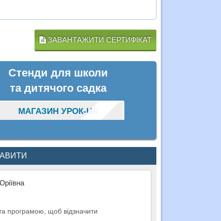
ЗАВАНТАЖИТИ СЕРТИФІКАТ
Стенди для школи
та дитячого садка
МАГАЗИН УРОК-UA
КАВИТИ
Юріївна
 та програмою, щоб відзначити