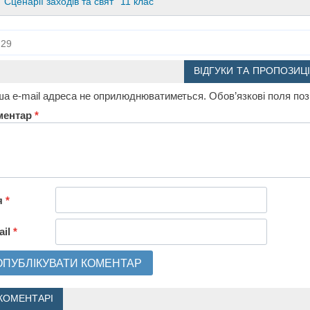
Сценарії заходів та свят
11 клас
29
ВІДГУКИ ТА ПРОПОЗИЦІ
а e-mail адреса не оприлюднюватиметься.
Обов’язкові поля по
ментар
*
я
*
ail
*
КОМЕНТАРІ