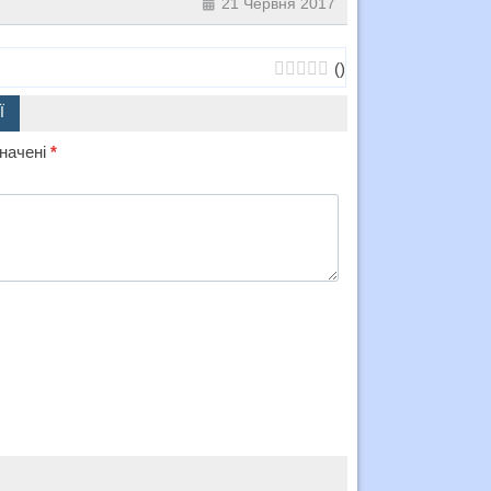
21 Червня 2017
(
)
Ї
значені
*