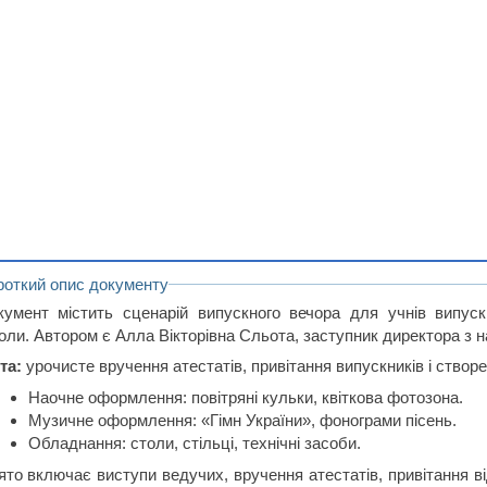
роткий опис документу
кумент містить сценарій випускного вечора для учнів випускн
оли. Автором є Алла Вікторівна Сльота, заступник директора з н
та:
урочисте вручення атестатів, привітання випускників і створе
Наочне оформлення: повітряні кульки, квіткова фотозона.
Музичне оформлення: «Гімн України», фонограми пісень.
Обладнання: столи, стільці, технічні засоби.
ято включає виступи ведучих, вручення атестатів, привітання ві