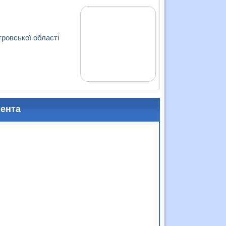
тровської області
мента