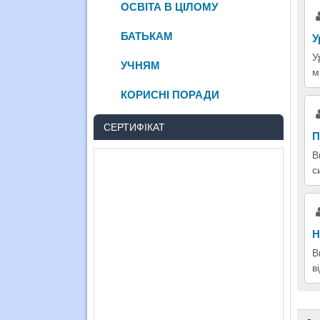
ОСВІТА В ЦІЛОМУ
БАТЬКАМ
У
У
УЧНЯМ
м
КОРИСНІ ПОРАДИ
СЕРТИФІКАТ
П
В
с
Н
В
в