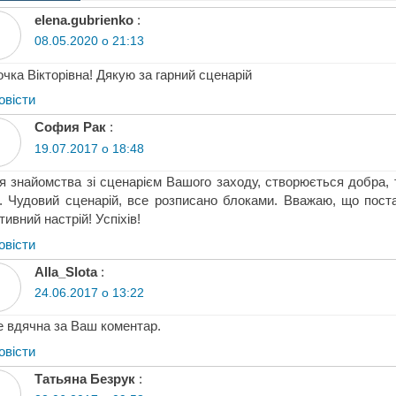
elena.gubrienko
:
08.05.2020 о 21:13
чка Вікторівна! Дякую за гарний сценарій
овіcти
София Рак
:
19.07.2017 о 18:48
я знайомства зі сценарієм Вашого заходу, створюється добра,
. Чудовий сценарій, все розписано блоками. Вважаю, що пост
тивний настрій! Успіхів!
овіcти
Alla_Slota
:
24.06.2017 о 13:22
 вдячна за Ваш коментар.
овіcти
Татьяна Безрук
: