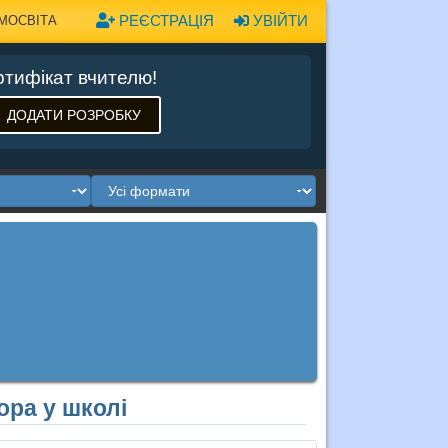
РЕЄСТРАЦІЯ
УВІЙТИ
МОСВІТА
тифікат вчителю!
ДОДАТИ РОЗРОБКУ
ора у школі