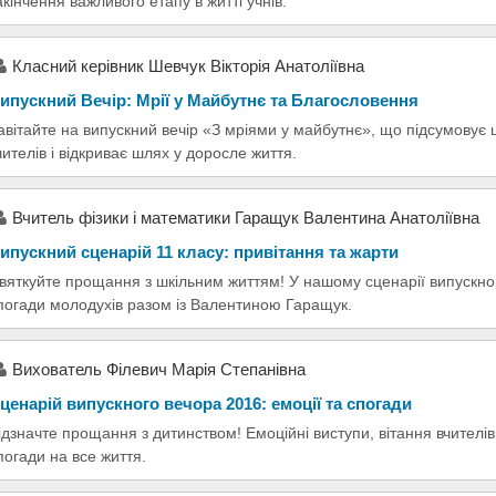
акінчення важливого етапу в житті учнів.
Класний керівник Шевчук Вікторія Анатоліївна
ипускний Вечір: Мрії у Майбутнє та Благословення
авітайте на випускний вечір «З мріями у майбутнє», що підсумовує ш
чителів і відкриває шлях у доросле життя.
Вчитель фізики і математики Гаращук Валентина Анатоліївна
ипускний сценарій 11 класу: привітання та жарти
вяткуйте прощання з шкільним життям! У нашому сценарії випускного
погади молодухів разом із Валентиною Гаращук.
Вихователь Філевич Марія Степанівна
ценарій випускного вечора 2016: емоції та спогади
ідзначте прощання з дитинством! Емоційні виступи, вітання вчителів 
погади на все життя.