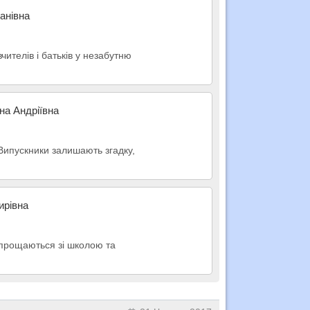
анівна
чителів і батьків у незабутню
іна Андріївна
 Випускники залишають згадку,
ирівна
и прощаються зі школою та