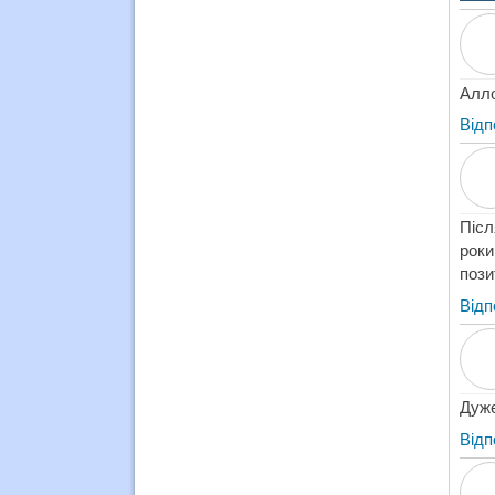
Алло
Відп
Післ
роки
пози
Відп
Дуже
Відп