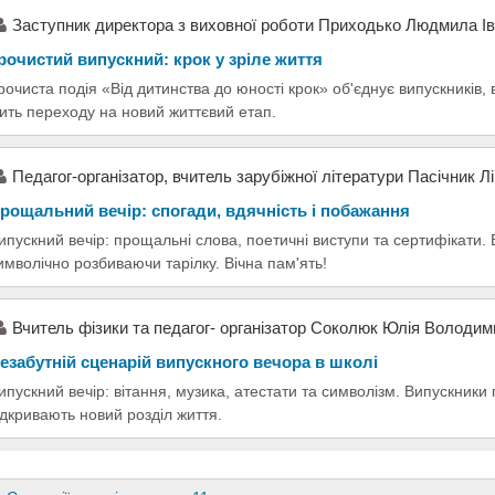
Заступник директора з виховної роботи Приходько Людмила Ів
рочистий випускний: крок у зріле життя
рочиста подія «Від дитинства до юності крок» об'єднує випускників, в
ить переходу на новий життєвий етап.
Педагог-організатор, вчитель зарубіжної літератури Пасічник Л
рощальний вечір: спогади, вдячність і побажання
ипускний вечір: прощальні слова, поетичні виступи та сертифікати.
имволічно розбиваючи тарілку. Вічна пам'ять!
Вчитель фізики та педагог- організатор Соколюк Юлія Володим
езабутній сценарій випускного вечора в школі
ипускний вечір: вітання, музика, атестати та символізм. Випускник
ідкривають новий розділ життя.