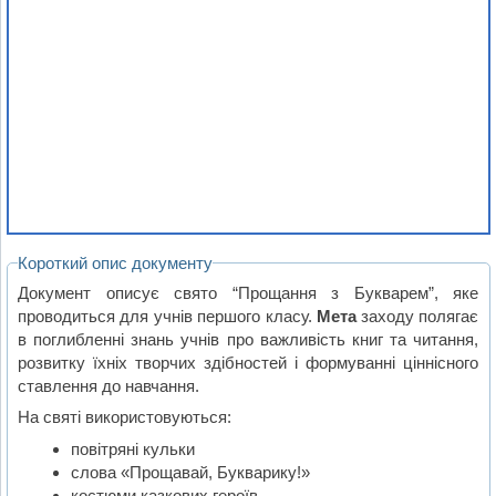
Короткий опис документу
Документ описує свято “Прощання з Букварем”, яке
проводиться для учнів першого класу.
Мета
заходу полягає
в поглибленні знань учнів про важливість книг та читання,
розвитку їхніх творчих здібностей і формуванні ціннісного
ставлення до навчання.
На святі використовуються:
повітряні кульки
слова «Прощавай, Букварику!»
костюми казкових героїв