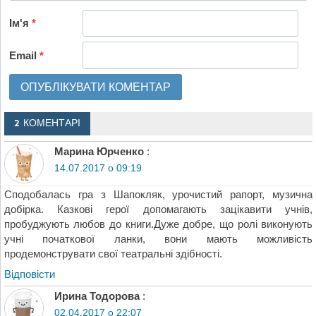
Ім'я
*
Email
*
2 КОМЕНТАРІ
Марина Юрченко
:
14.07.2017 о 09:19
Сподобалась гра з Шапокляк, урочистий рапорт, музична
добірка. Казкові герої допомагають зацікавити учнів,
пробуджують любов до книги.Дуже добре, що ролі виконують
учні початкової ланки, вони мають можливість
продемонструвати свої театральні здібності.
Відповіcти
Ирина Тодорова
:
02.04.2017 о 22:07