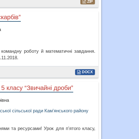
ZIP
карбів”
а
командну роботу й математичні завдання.
.11.2018.
DOCX
 5 класу “Звичайні дроби”
івна
ської сільської ради Кам'янського району
ями та ресурсами! Урок для п'ятого класу,
.