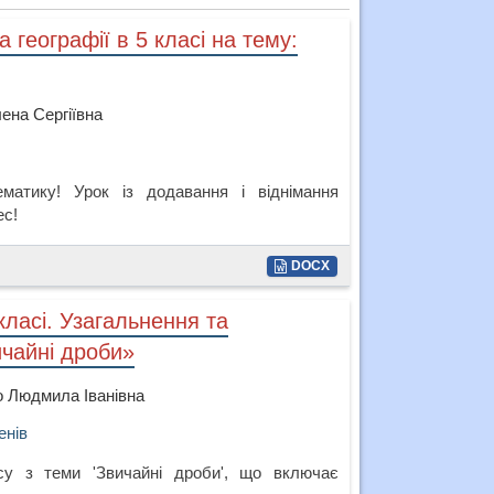
 географії в 5 класі на тему:
ена Сергіївна
ематику! Урок із додавання і віднімання
ес!
DOCX
класі. Узагальнення та
ичайні дроби»
о Людмила Іванівна
енів
су з теми 'Звичайні дроби', що включає