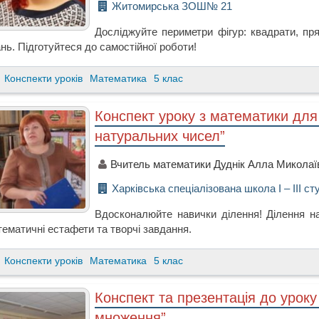
Житомирська ЗОШ№ 21
Досліджуйте периметри фігур: квадрати, пря
нь. Підготуйтеся до самостійної роботи!
Конспекти уроків
Математика
5 клас
Конспект уроку з математики для
натуральних чисел”
Вчитель математики Дуднік Алла Миколаї
Харківська спеціалізована школа І – ІІІ с
Вдосконалюйте навички ділення! Ділення на
ематичні естафети та творчі завдання.
Конспекти уроків
Математика
5 клас
Конспект та презентація до уроку
множення”