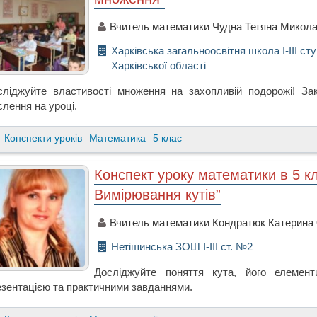
Вчитель математики Чудна Тетяна Микола
Харківська загальноосвітня школа І-ІІІ ст
Харківської області
сліджуйте властивості множення на захопливій подорожі! Закр
лення на уроці.
Конспекти уроків
Математика
5 клас
Конспект уроку математики в 5 кла
Вимірювання кутів”
Вчитель математики Кондратюк Катерина
Нетішинська ЗОШ І-ІІІ ст. №2
Досліджуйте поняття кута, його елемен
езентацією та практичними завданнями.