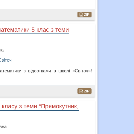
ZIP
математики 5 клас з теми
на
Світоч
тематики з відсотками в школі «Світоч»!
ZIP
 класу з теми “Прямокутник,
вна