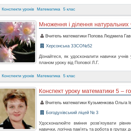
Конспекти уроків
Математика
5 клас
Множення і ділення натуральних
Вчитель математики Попова Людмила Гав
Херсонська ЗЗСО№52
Дізнайтеся, як удосконалити навички учнів 
планом уроку від Попової Л.Г.
Конспекти уроків
Математика
5 клас
Конспект уроку математики 5 – го
Вчитель математики Кузьменкова Ольга І
Богодухівський ліцей № 3
Удосконалюйте вміння розв'язувати рівня
навички, логічна пам'ять та робота в групах 