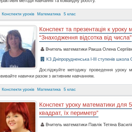
ерактивні методи навчання та командну роботу.
Конспекти уроків
Математика
5 клас
Конспект та презентація к уроку 
“Знаходження відсотка від числа”
Вчитель математики Ракша Олена Сергіїв
КЗ Дніпрорудненська І-ІІІ ступенів школа 
Досліджуйте методику проведення уроку ма
звивайте навички разом з активним навчанням.
Конспекти уроків
Математика
5 клас
Конспект уроку математики для 5
квадрат, їх периметр”
Вчитель математики Павлік Тетяна Василі