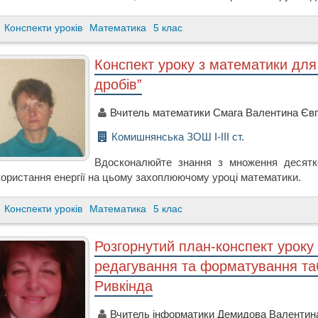
Конспекти уроків
Математика
5 клас
Конспект уроку з математики для
дробів”
Вчитель математики Смага Валентина Євг
Комишнянська ЗОШ І-ІІІ ст.
Вдосконалюйте знання з множення десятк
користання енергії на цьому захоплюючому уроці математики.
Конспекти уроків
Математика
5 клас
Розгорнутий план-конспект уроку
редагування та форматування таб
Ривкінда
Вчитель інформатики Демидова Валентина