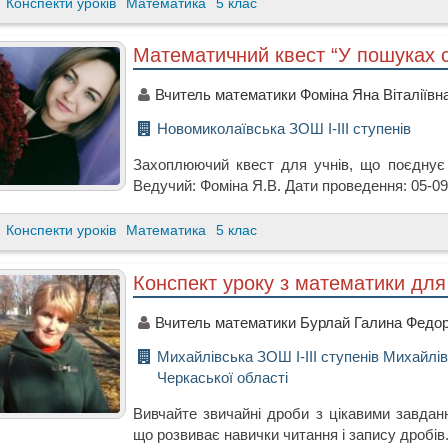
Конспекти уроків
Математика
5 клас
Математичний квест “У пошуках с
Вчитель математики Фоміна Яна Віталіївн
Новомиколаївська ЗОШ I-III ступенів
Захоплюючий квест для учнів, що поєднує 
Ведучий: Фоміна Я.В. Дати проведення: 05-09
Конспекти уроків
Математика
5 клас
Конспект уроку з математики для
Вчитель математики Бурлай Галина Федор
Михайлівська ЗОШ І-ІІІ ступенів Михайлів
Черкаської області
Вивчайте звичайні дроби з цікавими завданн
що розвиває навички читання і запису дробів