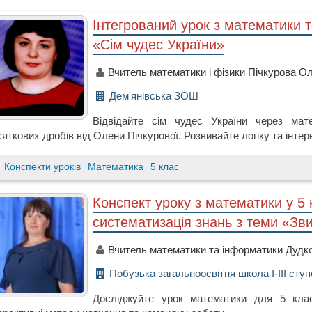
Інтегрований урок з математики та
«Сім чудес України»
Вчитель математики і фізики Пічкурова Ол
Дем'янівська ЗОШ
Відвідайте сім чудес України через мат
яткових дробів від Олени Пічкурової. Розвивайте логіку та інтер
Конспекти уроків
Математика
5 клас
Конспект уроку з математики у 5 
систематизація знань з теми «Зв
Вчитель математики та інформатики Дудк
Побузька загальноосвітня школа І-ІІІ ступ
Досліджуйте урок математики для 5 кла