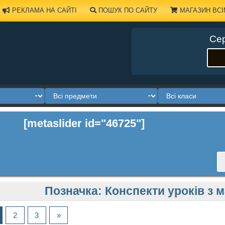
РЕКЛАМА НА САЙТІ
ПОШУК ПО САЙТУ
МАГАЗИН ВСІ
Сер
[metaslider id="46725"]
Позначка:
Конспекти уроків з 
2
3
»