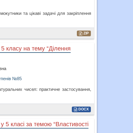
мокутники та цікаві задачі для закріплення
ZIP
 5 класу на тему “Ділення
вна
тупенів №85
туральних чисел: практичне застосування,
DOCX
 у 5 класі за темою “Властивості