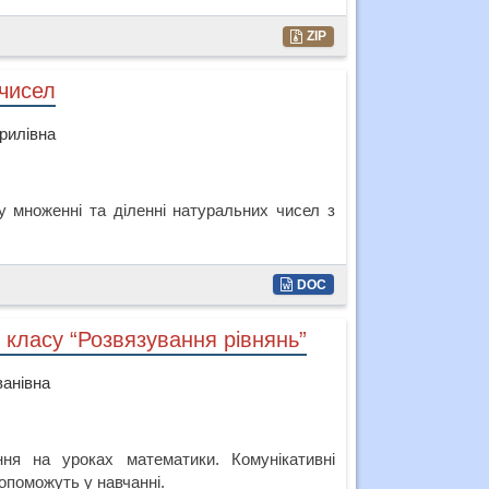
ZIP
 чисел
рилівна
у множенні та діленні натуральних чисел з
DOC
 класу “Розвязування рівнянь”
ванівна
ння на уроках математики. Комунікативні
допоможуть у навчанні.