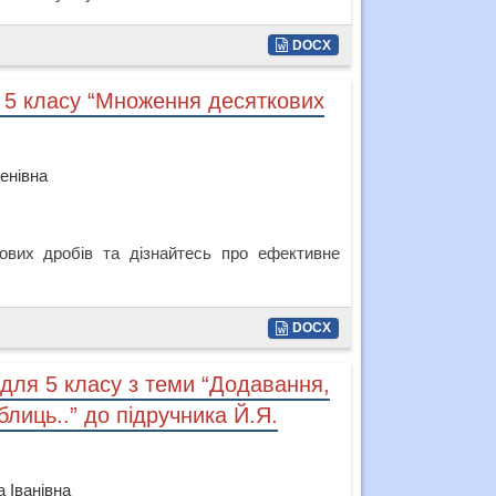
DOCX
 5 класу “Множення десяткових
енівна
ових дробів та дізнайтесь про ефективне
DOCX
 для 5 класу з теми “Додавання,
лиць..” до підручника Й.Я.
 Іванівна