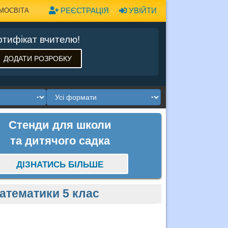
РЕЄСТРАЦІЯ
УВІЙТИ
МОСВІТА
тифікат вчителю!
ДОДАТИ РОЗРОБКУ
Стенди для школи
та дитячого садка
ДІЗНАТИСЬ БІЛЬШЕ
математики 5 клас