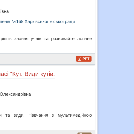
ївна
упенів №168 Харківської міської ради
іпіть знання учнів та розвивайте логічне
PPT
сі “Кут. Види кутів.
 Олександрівна
ти та види. Навчання з мультимедійною