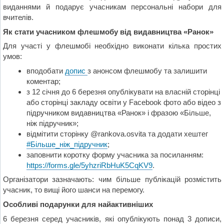
виданнями й подарує учасникам персональні набори для
вчителів.
Як стати учасником флешмобу від видавництва «Ранок»
Для участі у флешмобі необхідно виконати кілька простих
умов:
вподобати
допис
з анонсом флешмобу та залишити
коментар;
з 12 січня до 6 березня опублікувати на власній сторінці
або сторінці закладу освіти у Facebook фото або відео з
підручником видавництва «Ранок» і фразою «Більше,
ніж підручник»;
відмітити сторінку @rankova.osvita та додати хештег
#Більше_ніж_підручник
;
заповнити коротку форму учасника за посиланням:
https://forms.gle/5yhzriRbHuK5CqKV9
.
Організатори зазначають: чим більше публікацій розмістить
учасник, то вищі його шанси на перемогу.
Особливі подарунки для найактивніших
6 березня серед учасників, які опублікують понад 3 дописи,