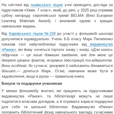
На світлині від
львівського ліцею
учні проводять досліди за
підручником «Хімія. 7 клас», який, до речі, у 2025 році отримав
срібну нагороду європейської премії BELMA (Best European
Learning Materials Award), і визнаний одним з кращих
навчальних видань.
Від
Харківського ліцею №159
до участі у флешмобі школярі
долучилися індивідуально. Учень 6-Б класу Марк Пилипенко
показав свої найулюбленіші підручники від
видавництва
«Ранок»
, які йому хочеться гортати знову і знову. «
Для когось
підручник — це лише домашні завдання, але для мене це
джерело цікавих фактів, яскравих ілюстрацій та відкриттів.
Вони особливі, бо сучасні, зрозумілі й надихають дізнаватися
більше
»,— ділиться Марк. Отже, навчання може бути в
задоволення, якщо в руках — правильна книга.
Бонуси та подарунки учасникам
У межах флешмобу вчителі, які працюють за підручниками
видавництва «Ранок», та бібліотекарі можуть не лише
поділитися власним досвідом, а й отримати корисні подарунки
для себе та шкільної бібліотеки. Видавництво «Ранок»
поповнить бібліотечний фонд навчального закладу сучасними