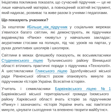
Ініціатива покликана показати, що сучасний підручник — це не
лише навчальний матеріал, а повноцінний освітній інструмент,
який надихає, розвиває та живе разом із учнями і педагогами.
Що показують учасники?
За хештегом
#Більше_ніж_підручник
у соціальних мережах
з’явилося багато світлин, які демонструють, як підручники
видавництва «Ранок» «живуть» у навчальних закладах:
акуратними стосами на полицях, під час уроків на партах, у
руках допитливих школярів і школярок.
Світлини в межах флешмобу показують, як восьмикласники
Студенянського ліцею
Тульчинського району Вінницької
області
втілюють практичні поради з підручника «Технології».
А шестикласники
Глинського ліцею
Здолбунівської міської
ради Рівненської області
разом опановують минуле за
підручником «Історія України. Всесвітня історія».
Учитель і семикласники
Барвінківського ліцею №1
Барвінківської міської територіальної громади Ізюмського
району Харківської області вчать історію за підручником
«Ранку» і зазначають: «історія України вчить нас пам’ятати
минуле, цінувати сьогодення та впевнено творити майбутнє».