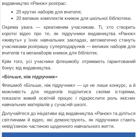
видавництво «Ранок» розіграє:
20 крутих наборів для вчителя;
20 великих комплектів книжок для шкільної бібліотеки.
Окрема увага — креативним учасникам. Ті, хто створить
короткі відео про те, як підручники видавництва «Ранок»
«живуть» у їхніх навчальних закладах, автоматично стануть
учасниками розіграшу суперподарунків — великих наборів для
вчителів та меганаборів книжок для бібліотек.
Крім того, усі учасники флешмобу отримають гарантований
бонус від видавництва.
«Більше, ніж підручник»
Флешмоб «Більше, ніж підручник» — це не лише конкурс, а й
можливість для педагогів поділитися своїми історіями,
показати живий освітній процес і підкреслити роль якісних
навчальних матеріалів у сучасній школі.
Долучайтеся до ініціативи від видавництва «Ранок» та діліться
світлинами й відео, які демонструють, як підручники стають
невід’ємною частиною щоденного навчального життя.