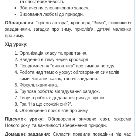
та спостережливості.
Збагачення словникового запасу.
Виховання любові до природи.
Обладнання:
“крісло автора”, кросворд “Зима”, сніжинки із
завданнями, загадки про зиму, прислів’я, дитячі малюнки
про зиму.
Хід уроку:
Організація класу та привітання.
Введення в тему через кросворд.
Повідомлення “синоптика” про зимову погоду.
Робота над темою уроку: обговорення символів
зими, читання казок, творчі завдання.
Фізкультхвилинка.
Групова робота: відгадування загадок.
Творча робота: додавання рим до віршів.
Гра “На що схожий сніг?”.
Обговорення прислів’їв про зиму.
Підсумок уроку:
Обговорення зимових свят, зокрема
Нового року, та важливості збереження природи.
Домашнє завдання:
Скласти правила поведінки під час