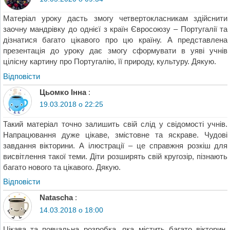
Матеріал уроку дасть змогу четвертокласникам здійснити
заочну мандрівку до однієї з країн Євросоюзу – Португалії та
дізнатися багато цікавого про цю країну. А представлена
презентація до уроку дає змогу сформувати в уяві учнів
цілісну картину про Португалію, її природу, культуру. Дякую.
Відповіcти
Цьомко Інна
:
19.03.2018 о 22:25
Такий матеріал точно залишить свій слід у свідомості учнів.
Напрацювання дуже цікаве, змістовне та яскраве. Чудові
завдання вікторини. А ілюстрації – це справжня розкіш для
висвітлення такої теми. Діти розширять свій кругозір, пізнають
багато нового та цікавого. Дякую.
Відповіcти
Natascha
:
14.03.2018 о 18:00
Цікава та повчальна розробка, яка містить багато вікторин,