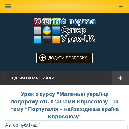
Наверх
ДОДАТИ РОЗРОБКУ
ПІДІБРАТИ МАТЕРІАЛИ
Урок з курсу “Маленькі українці
подорожують країнами Євросоюзу” на
тему “Португалія – найзахідніша країна
Євросоюзу”
Автор публікації