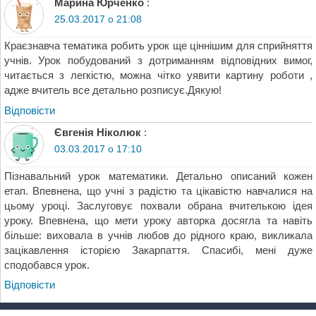
Марина Юрченко
:
25.03.2017 о 21:08
Краєзнавча тематика робить урок ще ціннішим для сприйняття
учнів. Урок побудований з дотриманням відповідних вимог,
читається з легкістю, можна чітко уявити картину роботи ,
адже вчитель все детально розписує.Дякую!
Відповіcти
Євгенія Ніколюк
:
03.03.2017 о 17:10
Пізнавальний урок математики. Детально описаний кожен
етап. Впевнена, що учні з радістю та цікавістю навчалися на
цьому уроці. Заслуговує похвали обрана вчителькою ідея
уроку. Впевнена, що мети уроку авторка досягла та навіть
більше: виховала в учнів любов до рідного краю, викликала
зацікавлення історією Закарпаття. Спасибі, мені дуже
сподобався урок.
Відповіcти