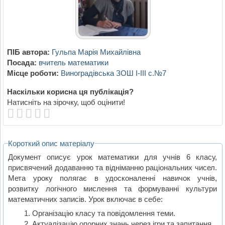
ПІБ автора:
Гульпа Марія Михайлівна
Посада:
вчитель математики
Місце роботи:
Виноградівська ЗОШ І-ІІІ с.№7
Наскільки корисна ця публікація?
Натисніть на зірочку, щоб оцінити!
Короткий опис матеріалу
Документ описує урок математики для учнів 6 класу,
присвячений додаванню та відніманню раціональних чисел.
Мета уроку полягає в удосконаленні навичок учнів,
розвитку логічного мислення та формуванні культури
математичних записів. Урок включає в себе:
Організацію класу та повідомлення теми.
Актуалізацію опорних знань через ігри та запитання.