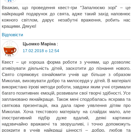
Вважаю, що проведення квест-гри “Запалюємо зорі” – це
найкращий подарунок до свята, адже такий захід наповнює
кожного світлом, дарує незабутні враження, робить нас
кращими. Дякую!
Відповіcти
Цьомко Маріна
:
17.02.2018 о 12:54
Квест – це хороша форма роботи з учнями, що дозволяє
ативізувати діяльність дітей, заохотити до пізнання нового.
Свято спрямовує ознайомити учнів ще більше з образом
Миколая, виховувати добро та милосердя у дітей. В матеріалі
використано ігрові методи роботи, завдяки яким учні отримали
багато позитивних емоцій, розвивали свої творчі здібності. Усе
заплановано якнайкраще. Також мені сподобалась яскрава та
святкова презентація, яка дала гарне уявлення дітям про
Миколая. Хоча текстового матеріалу на слайдах мало, але
ілюстративний підбір дуже вдалий, деякі картинки
надзвичайно вражаючі та зворушливі, і точно допоможуть
розкрити в учнів найкращі цінності – добро, любов та