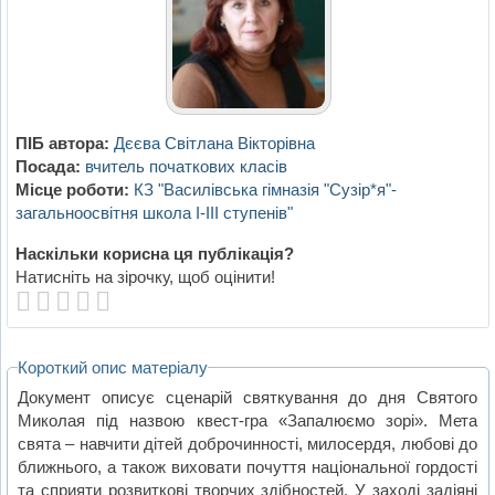
ПІБ автора:
Дєєва Світлана Вікторівна
Посада:
вчитель початкових класів
Місце роботи:
КЗ "Василівська гімназія "Сузір*я"-
загальноосвітня школа І-ІІІ ступенів"
Наскільки корисна ця публікація?
Натисніть на зірочку, щоб оцінити!
Короткий опис матеріалу
Документ описує сценарій святкування до дня Святого
Миколая під назвою квест-гра «Запалюємо зорі». Мета
свята – навчити дітей доброчинності, милосердя, любові до
ближнього, а також виховати почуття національної гордості
та сприяти розвиткові творчих здібностей. У заході задіяні