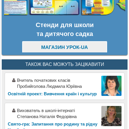
Стенди для школи
та дитячого садка
МАГАЗИН УРОК-UA
ТАКОЖ ВАС МОЖУТЬ ЗАЦІКАВИТИ
Вчитель початкових класів
Пробийголова Людмила Юріївна
Освітній проект: Вивчення країн і культур
Вихователь в школі-інтернаті
Степанова Наталія Федорівна
Свято-гра: Запитання про родину та рідну