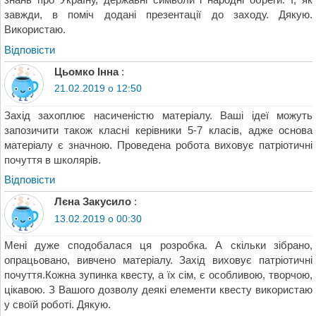
завжди, в поміч додані презентації до заходу. Дякую.
Використаю.
Відповіcти
Цьомко Інна
:
21.02.2019 о 12:50
Захід захоплює насиченістю матеріалу. Ваші ідеї можуть
запозичити також класні керівники 5-7 класів, адже основа
матеріалу є значною. Проведена робота виховує патріотичні
почуття в школярів.
Відповіcти
Лєна Закусило
:
13.02.2019 о 00:30
Мені дуже сподобалася ця розробка. А скільки зібрано,
опрацьовано, вивчено матеріалу. Захід виховує патріотичні
почуття.Кожна зупинка квесту, а їх сім, є особливою, творчою,
цікавою. З Вашого дозволу деякі елементи квесту використаю
у своїй роботі. Дякую.