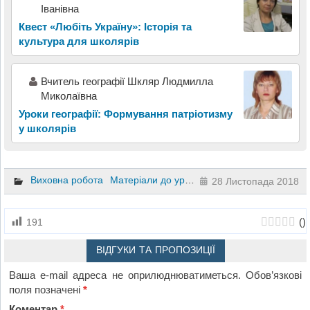
Іванівна
Квест «Любіть Україну»: Історія та
культура для школярів
Вчитель географії Шкляр Людмилла
Миколаївна
Уроки географії: Формування патріотизму
у школярів
Виховна робота
Матеріали до уроків
Презентації
4 клас
28 Листопада 2018
(
)
191
ВІДГУКИ ТА ПРОПОЗИЦІЇ
Ваша e-mail адреса не оприлюднюватиметься.
Обов’язкові
поля позначені
*
Коментар
*