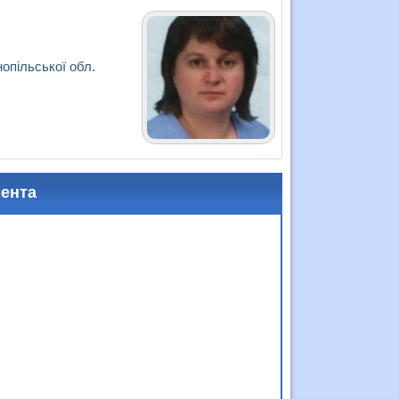
нопільської обл.
мента