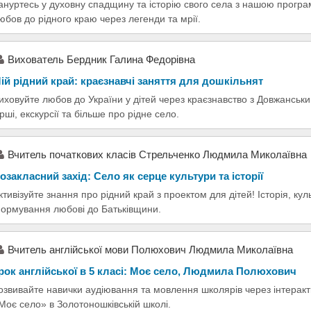
ануртесь у духовну спадщину та історію свого села з нашою програ
юбов до рідного краю через легенди та мрії.
Вихователь Бердник Галина Федорівна
ій рідний край: краєзнавчі заняття для дошкільнят
иховуйте любов до України у дітей через краєзнавство з Довжанським
ірші, екскурсії та більше про рідне село.
Вчитель початкових класів Стрельченко Людмила Миколаївна
озакласний захід: Село як серце культури та історії
ктивізуйте знання про рідний край з проектом для дітей! Історія, куль
ормування любові до Батьківщини.
Вчитель англійської мови Полюхович Людмила Миколаївна
рок англійської в 5 класі: Моє село, Людмила Полюхович
озвивайте навички аудіювання та мовлення школярів через інтеракт
Моє село» в Золотоношківській школі.