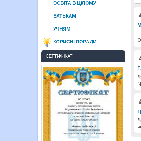
ОСВІТА В ЦІЛОМУ
БАТЬКАМ
М
УЧНЯМ
П
О
КОРИСНІ ПОРАДИ
СЕРТИФІКАТ
F
Д
К
Т
Д
а