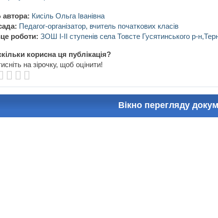
 автора:
Кисіль Ольга Іванівна
сада:
Педагог-організатор, вчитель початкових класів
це роботи:
ЗОШ І-ІІ ступенів села Товсте Гусятинського р-н,Тер
кільки корисна ця публікація?
исніть на зірочку, щоб оцінити!
Вікно перегляду доку