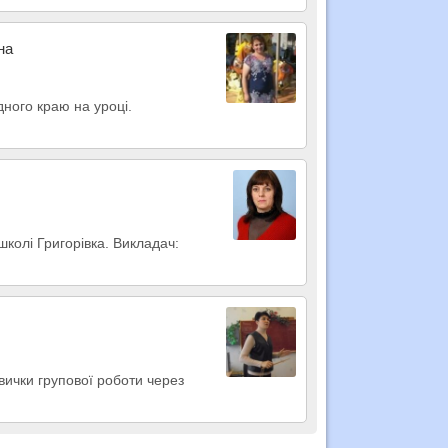
на
дного краю на уроці.
школі Григорівка. Викладач:
вички групової роботи через