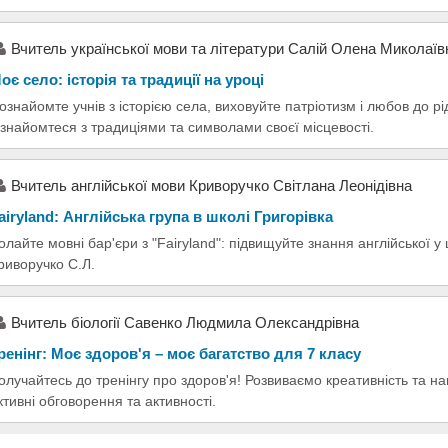
Вчитель української мови та літератури Салій Олена Миколаїв
оє село: історія та традиції на уроці
ознайомте учнів з історією села, виховуйте патріотизм і любов до рі
знайомтеся з традиціями та символами своєї місцевості.
Вчитель англійської мови Криворучко Світлана Леонідівна
airyland: Англійська група в школі Григорівка
олайте мовні бар'єри з "Fairyland": підвищуйте знання англійської у 
риворучко С.Л.
Вчитель біології Савенко Людмила Олександрівна
ренінг: Моє здоров'я – моє багатство для 7 класу
олучайтесь до тренінгу про здоров'я! Розвиваємо креативність та на
ктивні обговорення та активності.