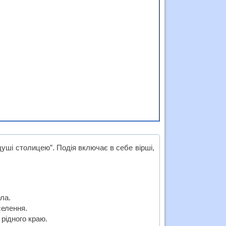
душі столицею”. Подія включає в себе вірші,
ла.
селення.
 рідного краю.