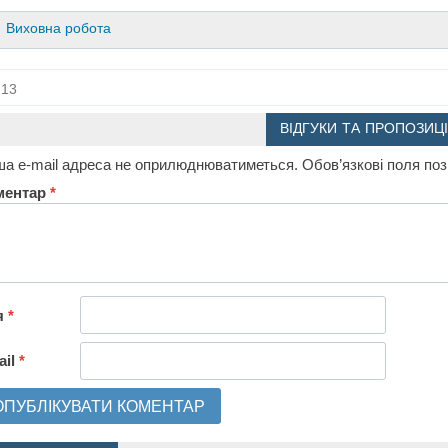
Виховна робота
13
ВІДГУКИ ТА ПРОПОЗИЦІ
а e-mail адреса не оприлюднюватиметься.
Обов’язкові поля по
ментар
*
я
*
ail
*