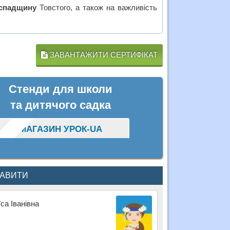
 спадщину
Товстого, а також на важливість
ЗАВАНТАЖИТИ СЕРТИФІКАТ
Стенди для школи
та дитячого садка
МАГАЗИН УРОК-UA
КАВИТИ
са Іванівна