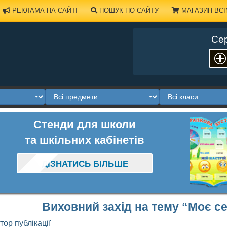
РЕКЛАМА НА САЙТІ
ПОШУК ПО САЙТУ
МАГАЗИН ВСІ
Сер
Стенди для школи
та шкільних кабінетів
ДІЗНАТИСЬ БІЛЬШЕ
Виховний захід на тему “Моє с
тор публікації