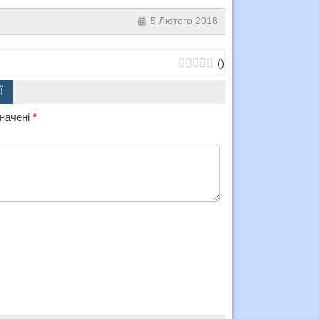
5 Лютого 2018
(
)
Ї
значені
*