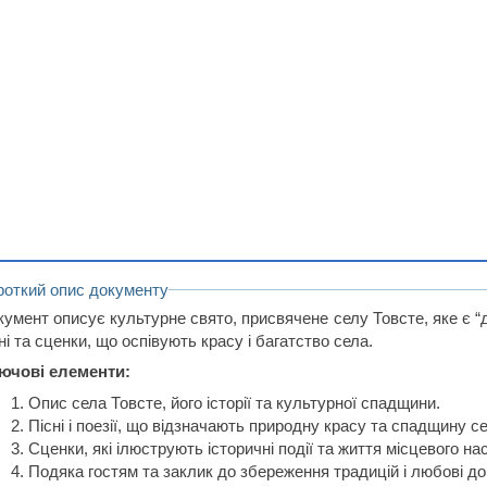
роткий опис документу
кумент описує культурне свято, присвячене селу Товсте, яке є “
ні та сценки, що оспівують красу і багатство села.
ючові елементи:
Опис села Товсте, його історії та культурної спадщини.
Пісні і поезії, що відзначають природну красу та спадщину се
Сценки, які ілюструють історичні події та життя місцевого на
Подяка гостям та заклик до збереження традицій і любові до