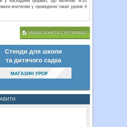
ий у каскадний формат, що включає 6-10
омоги вчителям у проведенні таких уроків 4
ЗАВАНТАЖИТИ СЕРТИФІКАТ
Стенди для школи
та дитячого садка
МАГАЗИН УРОК-UA
КАВИТИ