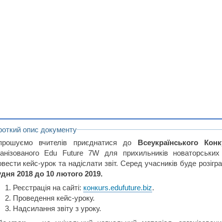
роткий опис документу
прошуємо вчителів приєднатися до
Всеукраїнського Кон
ганізованого Edu Future 7W для прихильників новаторських
овести кейс-урок та надіслати звіт. Серед учасників буде розіг
удня 2018 до 10 лютого 2019.
Реєстрація на сайті:
конкurs.edufuture.biz
.
Проведення кейс-уроку.
Надсилання звіту з уроку.