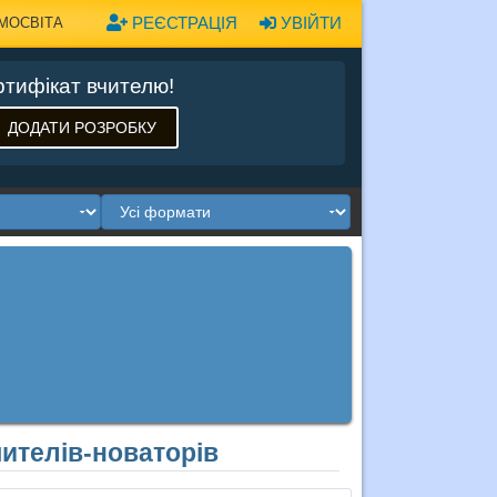
РЕЄСТРАЦІЯ
УВІЙТИ
МОСВІТА
тифікат вчителю!
ДОДАТИ РОЗРОБКУ
ителів-новаторів