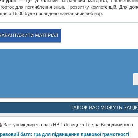
йс-урок
— це унікальний навчальний матеріал, організован
згорток для поглиблення знань і розвитку компетенцій. Для доп
удня о 16.00 буде проведено навчальний вебінар.
ЗАВАНТАЖИТИ МАТЕРІАЛ
ТАКОЖ ВАС МОЖУТЬ ЗАЦІ
Заступник директора з НВР Левицька Тетяна Володимирівна
равовий батл: гра для підвищення правової грамотності