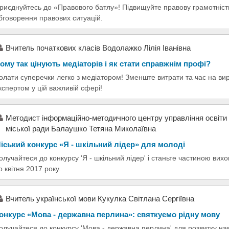
риєднуйтесь до «Правового батлу»! Підвищуйте правову грамотність 
бговорення правових ситуацій.
Вчитель початкових класів Водолажко Лілія Іванівна
ому так цінують медіаторів і як стати справжнім профі?
олати суперечки легко з медіатором! Зменште витрати та час на вир
кспертом у цій важливій сфері!
Методист інформаційно-методичного центру управління освіти 
міської ради Балаушко Тетяна Миколаївна
іський конкурс «Я - шкільний лідер» для молоді
олучайтеся до конкурсу 'Я - шкільний лідер' і станьте частиною вихо
о квітня 2017 року.
Вчитель української мови Кукулка Світлана Сергіївна
онкурс «Мова - державна перлина»: святкуємо рідну мову
олучайтеся до конкурсу 'Мова - державна перлина' для розвитку нав