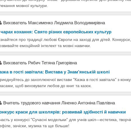
лекання мовної культури.
Вихователь Максименко Людмила Володимирівна
 чарах кохання: Свято різних європейських культур
ізнайтеся про традиції любові Європи на заході для дітей. Конкурс
озвивайте емоційний інтелект та мовні навички.
Вихователь Рябич Тетяна Григорівна
азка в гості завітала: Вистава у Знам’янській школі
риєднуйтесь до захоплюючої вистави "Казка в гості завітала" з конк
ласами, щоб виховувати любов до книг та казок.
Вчитель трудового навчання Ліненко Антоніна Павлівна
онкурс краси для школярів: розвивай здібності й навички
часть у конкурсі "Сучасні модельки" для учнів шкіл—естетика, творч
ефіле, зачіски, музика та ще більше!