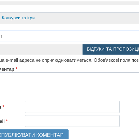
Конкурси та ігри
1
ВІДГУКИ ТА ПРОПОЗИЦІ
а e-mail адреса не оприлюднюватиметься.
Обов’язкові поля по
ментар
*
я
*
ail
*