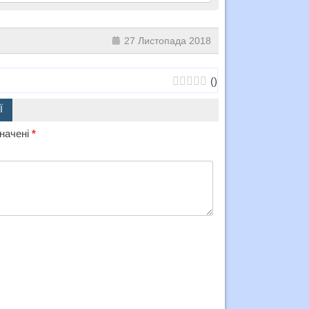
27 Листопада 2018
(
)
Ї
значені
*