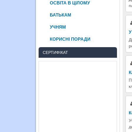
ОСВІТА В ЦІЛОМУ
п
БАТЬКАМ
УЧНЯМ
У
КОРИСНІ ПОРАДИ
Д
р
СЕРТИФІКАТ
К
П
к
К
У
д