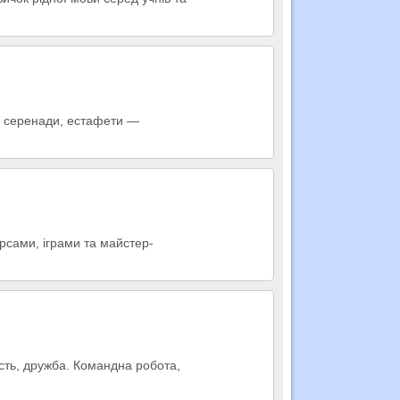
и, серенади, естафети —
урсами, іграми та майстер-
ість, дружба. Командна робота,