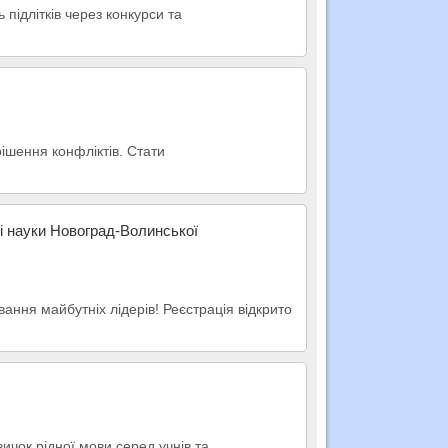
підлітків через конкурси та
ішення конфліктів. Стати
і науки Новоград-Волинської
вання майбутніх лідерів! Реєстрація відкрито
ичок рідної мови серед учнів та