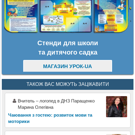
Стенди для школи
та дитячого садка
МАГАЗИН УРОК-UA
ТАКОЖ ВАС МОЖУТЬ ЗАЦІКАВИТИ
Вчитель – логопед в ДНЗ Паращенко
Марина Олегівна
Чаювання з гостею: розвиток мови та
моторики